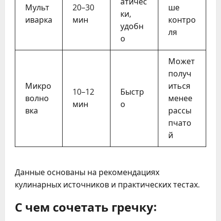
атичес
Мульт
20–30
ше
ки,
иварка
мин
контро
удобн
ля
о
Может
получ
Микро
иться
10–12
Быстр
волно
менее
мин
о
вка
рассы
пчато
й
Данные основаны на рекомендациях
кулинарных источников и практических тестах.
С чем сочетать гречку: