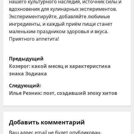
нашего культурного наследия, источник силы и
вдохновения для кулинарных экспериментов.
Экспериментируйте, добавляйте любимые
ингредиенты, и каждый приём пищи станет
маленьким праздником здоровья и вкуса.
Приятного аппетита!
Н
Предыдущий
а
Козерог: какой месяц и характеристика
знака Зодиака
в
Следующий:
и
Илья Резник: поэт, создавший эпоху хитов
г
а
Добавить комментарий
ц
Ваш адрес email не будет опубликован.