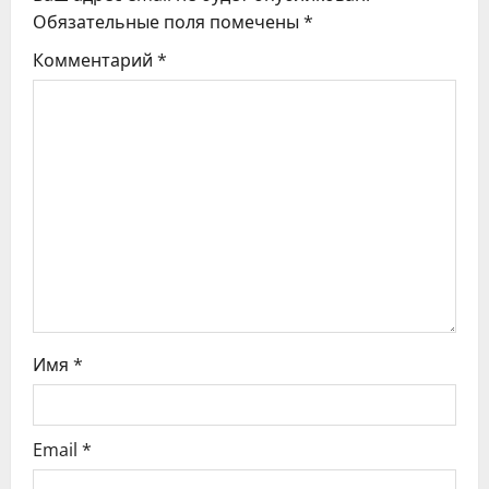
Обязательные поля помечены
*
и
Комментарий
*
я
п
о
з
а
п
и
Имя
*
с
я
Email
*