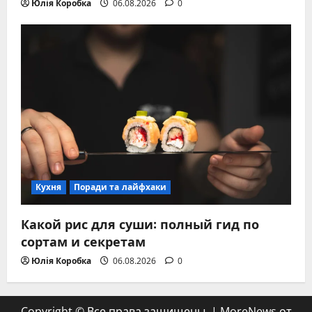
Юлія Коробка
06.08.2026
0
Кухня
Поради та лайфхаки
Какой рис для суши: полный гид по
сортам и секретам
Юлія Коробка
06.08.2026
0
Copyright © Все права защищены.
|
MoreNews
от