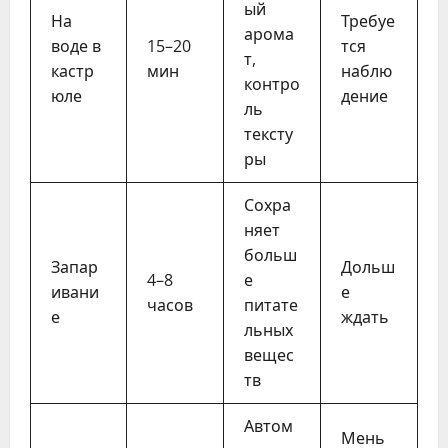
ый
На
Требуе
арома
воде в
15–20
тся
т,
кастр
мин
наблю
контро
юле
дение
ль
тексту
ры
Сохра
няет
больш
Запар
Дольш
4–8
е
ивани
е
часов
питате
е
ждать
льных
вещес
тв
Автом
Мень