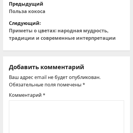
Н
Предыдущий
а
Польза кокоса
Следующий:
в
Приметы о цветах: народная мудрость,
и
традиции и современные интерпретации
г
а
Добавить комментарий
ц
Ваш адрес email не будет опубликован.
Обязательные поля помечены
*
и
Комментарий
*
я
п
о