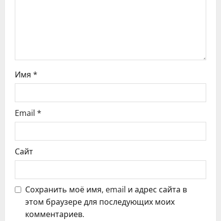
з
а
п
и
Имя
*
с
я
Email
*
м
Сайт
Сохранить моё имя, email и адрес сайта в
этом браузере для последующих моих
комментариев.