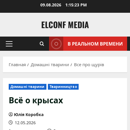
Перейти
09.08.2026
1:15:24 PM
к
содержимому
ELCONF MEDIA
В РЕАЛЬНОМ ВРЕМЕНИ
Основное
меню
Главная
Домашні тварини
Все про щурів
Домашні тварини
Тваринництво
Всё о крысах
Юлія Коробка
12.05.2026