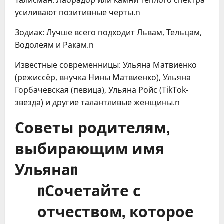
Талисман: Лабрадор или камни тёплого спектра
усиливают позитивные черты.n
Зодиак: Лучше всего подходит Львам, Тельцам,
Водолеям и Ракам.n
Известные современницы: Ульяна Матвиенко
(режиссёр, внучка Нины Матвиенко), Ульяна
Горбачевская (певица), Ульяна Ройс (TikTok-
звезда) и другие талантливые женщины.n
Советы родителям,
выбирающим имя
Ульянаn
nСочетайте с
отчеством, которое