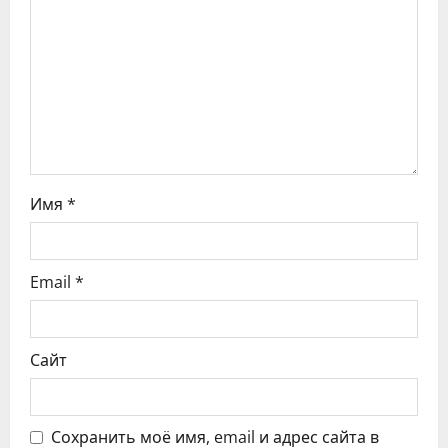
п
о
з
а
п
Имя
*
и
с
Email
*
я
м
Сайт
Сохранить моё имя, email и адрес сайта в