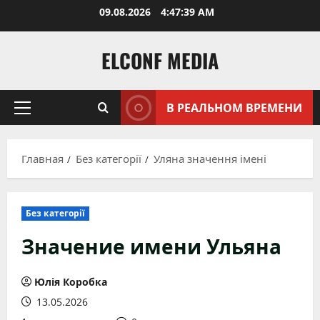
Перейти
09.08.2026
4:47:40 AM
к
содержимому
ELCONF MEDIA
В РЕАЛЬНОМ ВРЕМЕНИ
Основное
меню
Главная
Без категорії
Уляна значення імені
Без категорії
Значение имени Ульяна
Юлія Коробка
13.05.2026