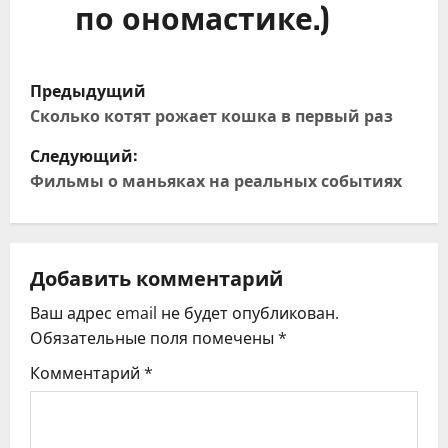
по ономастике.)
Н
Предыдущий
а
Сколько котят рожает кошка в первый раз
Следующий:
в
Фильмы о маньяках на реальных событиях
и
г
Добавить комментарий
а
Ваш адрес email не будет опубликован.
ц
Обязательные поля помечены
*
и
Комментарий
*
я