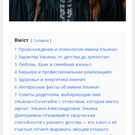
Вміст
Сховати
1
Происхождение и этимология имени Ульянаn
2
Характер Ульяны: от детства до зрелостиn
3
Любовь, брак и семейная жизньn
4
Карьера и профессиональная реализацияn
5
Здоровье и энергетика имениn
6
Интересные факты об имени Ульянаn
7
Советы родителям, выбирающим имя
УльянаnnСочетайте с отчеством, которое мягко
звучит: Ульяна Александровна, Ульяна
Дмитриевна.nРазвивайте творческие
способности с раннего детства — это ключ к её
счастью.nУчите выражать эмоции открыто,