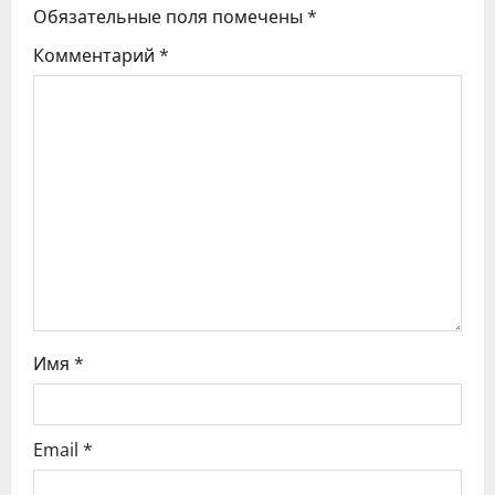
и
Обязательные поля помечены
*
я
Комментарий
*
п
о
з
а
п
и
с
Имя
*
я
Email
*
м