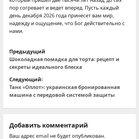
который пришел две тысячи лет назад, до сих
пор согревает и ведет вперед. Пусть каждый
день декабря 2026 года принесет вам мир,
надежду и ощущение, что Бог действительно с
нами.
Н
Предыдущий
а
Шоколадная помадка для торта: рецепт и
секреты идеального блеска
в
Следующий:
и
Танк «Оплот»: украинская бронированная
машина с передовой системой защиты
г
а
ц
Добавить комментарий
Ваш адрес email не будет опубликован.