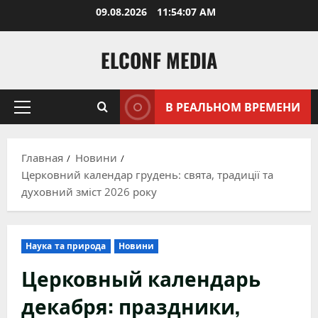
Перейти
09.08.2026
11:54:09 AM
к
содержимому
ELCONF MEDIA
В РЕАЛЬНОМ ВРЕМЕНИ
Основное
меню
Главная
Новини
Церковний календар грудень: свята, традиції та
духовний зміст 2026 року
Наука та природа
Новини
Церковный календарь
декабря: праздники,