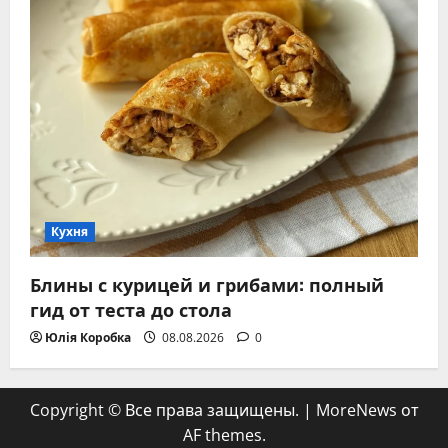
Кухня
Блины с курицей и грибами: полный
гид от теста до стола
Юлія Коробка
08.08.2026
0
Copyright © Все права защищены.
|
MoreNews
от
AF themes.