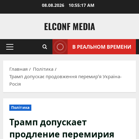
Перейти
08.08.2026
10:55:18 AM
к
содержимому
ELCONF MEDIA
В РЕАЛЬНОМ ВРЕМЕНИ
Основное
меню
Главная
Політика
Трамп допускає продовження перемир’я Україна-
Росія
Політика
Трамп допускает
продление перемирия