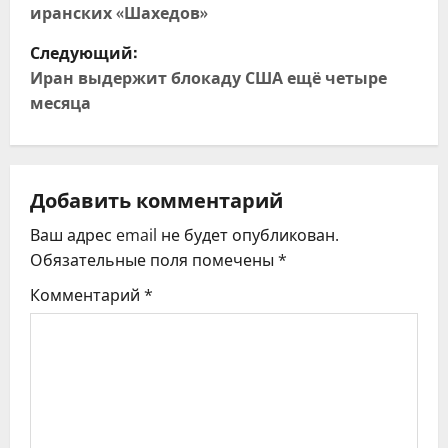
иранских «Шахедов»
в
Следующий:
и
Иран выдержит блокаду США ещё четыре
месяца
г
а
ц
Добавить комментарий
Ваш адрес email не будет опубликован.
и
Обязательные поля помечены
*
я
Комментарий
*
п
о
з