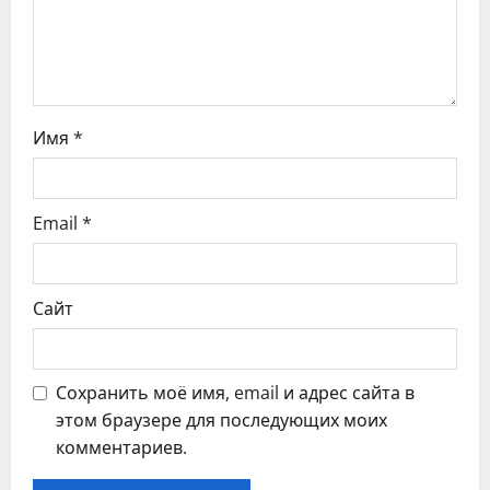
а
п
и
с
Имя
*
я
Email
*
м
Сайт
Сохранить моё имя, email и адрес сайта в
этом браузере для последующих моих
комментариев.