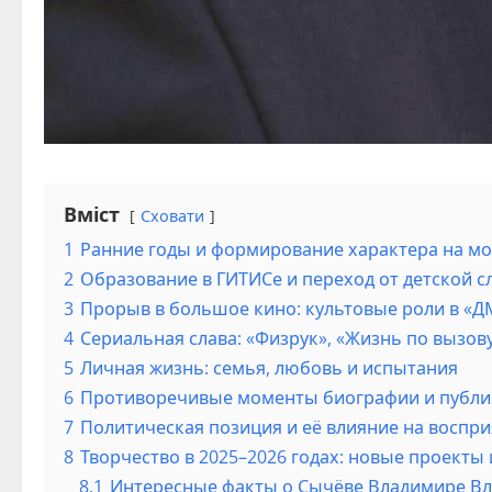
Вміст
Сховати
1
Ранние годы и формирование характера на мо
2
Образование в ГИТИСе и переход от детской 
3
Прорыв в большое кино: культовые роли в «Д
4
Сериальная слава: «Физрук», «Жизнь по вызову
5
Личная жизнь: семья, любовь и испытания
6
Противоречивые моменты биографии и публи
7
Политическая позиция и её влияние на воспр
8
Творчество в 2025–2026 годах: новые проекты
8.1
Интересные факты о Сычёве Владимире В