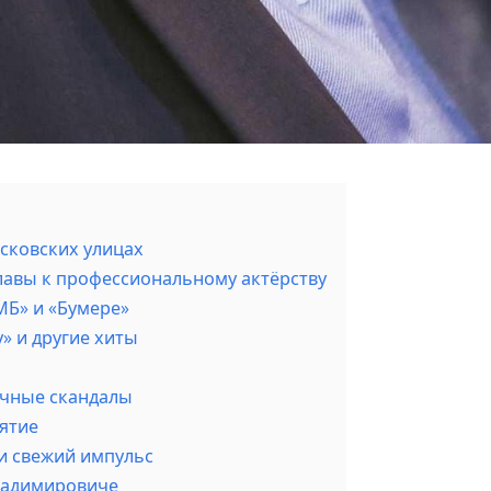
сковских улицах
славы к профессиональному актёрству
МБ» и «Бумере»
» и другие хиты
чные скандалы
иятие
 и свежий импульс
ладимировиче