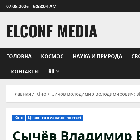
Перейти
07.08.2026
6:58:05 AM
к
содержимому
ELCONF MEDIA
ГОЛОВНА
КОСМОС
НАУКА И ПРИРОДА
СВ
КОНТАКТЫ
RU
Главная
Кіно
Сичов Володимир Володимирович: від
Кіно
Цікаві та визначні постаті
Сычёв Владимир 