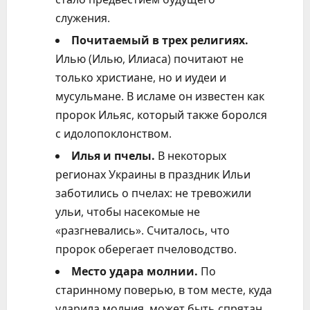
служения.
Почитаемый в трех религиях.
Илью (Илью, Илиаса) почитают не
только христиане, но и иудеи и
мусульмане. В исламе он известен как
пророк Ильяс, который также боролся
с идолопоклонством.
Илья и пчелы.
В некоторых
регионах Украины в праздник Ильи
заботились о пчелах: не тревожили
ульи, чтобы насекомые не
«разгневались». Считалось, что
пророк оберегает пчеловодство.
Место удара молнии.
По
старинному поверью, в том месте, куда
ударила молния, может быть спрятан