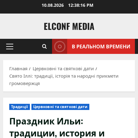
Перейти
10.08.2026
12:38:17 PM
к
содержимому
ELCONF MEDIA
В РЕАЛЬНОМ ВРЕМЕНИ
Основное
меню
Главная
Цервковні та святкові дати
Свято Іллі: традиції, історія та народні прикмети
громовержця
Традиції
Цервковні та святкові дати
Праздник Ильи:
традиции, история и