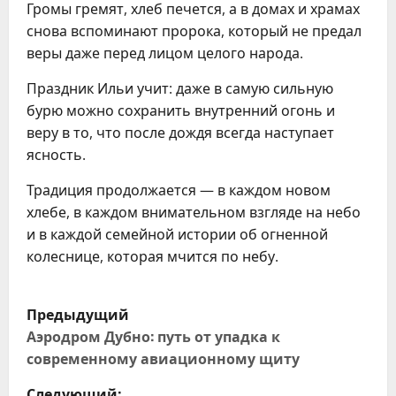
Громы гремят, хлеб печется, а в домах и храмах
снова вспоминают пророка, который не предал
веры даже перед лицом целого народа.
Праздник Ильи учит: даже в самую сильную
бурю можно сохранить внутренний огонь и
веру в то, что после дождя всегда наступает
ясность.
Традиция продолжается — в каждом новом
хлебе, в каждом внимательном взгляде на небо
и в каждой семейной истории об огненной
колеснице, которая мчится по небу.
Н
Предыдущий
а
Аэродром Дубно: путь от упадка к
современному авиационному щиту
в
Следующий: