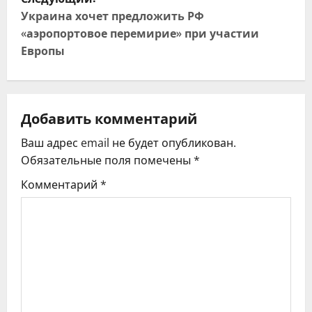
и
Украина хочет предложить РФ
«аэропортовое перемирие» при участии
г
Европы
а
ц
Добавить комментарий
и
Ваш адрес email не будет опубликован.
я
Обязательные поля помечены
*
Комментарий
*
п
о
з
а
п