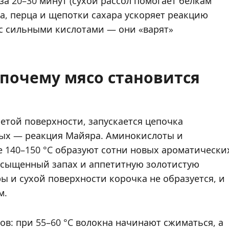
за 20–30 минут (сухой рассол помогает белкам
ка, перца и щепотки сахара ускоряет реакцию
 с сильными кислотами — они «варят»
 почему мясо становится
етой поверхности, запускается цепочка
рых — реакция Майяра. Аминокислоты и
 140–150 °C образуют сотни новых ароматически
насыщенный запах и аппетитную золотистую
ы и сухой поверхности корочка не образуется, и
м.
в: при 55–60 °C волокна начинают сжиматься, а