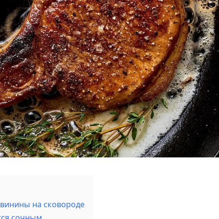
свинины на сковороде
тся сочным