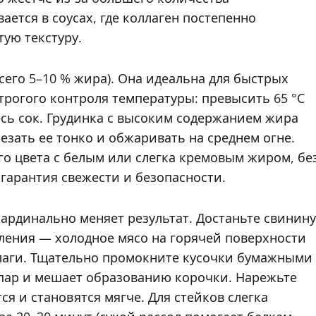
ается в соусах, где коллаген постепенно
ую текстуру.
всего 5–10 % жира). Она идеальна для быстрых
строгого контроля температуры: превысить 65 °C
есь сок. Грудинка с высоким содержанием жира
резать ее тонко и обжаривать на среднем огне.
го цвета с белым или слегка кремовым жиром, бе
гарантия свежести и безопасности.
ардинально меняет результат. Достаньте свинину
вления — холодное мясо на горячей поверхности
лаги. Тщательно промокните кусочки бумажными
 пар и мешает образованию корочки. Нарежьте
я и становятся мягче. Для стейков слегка