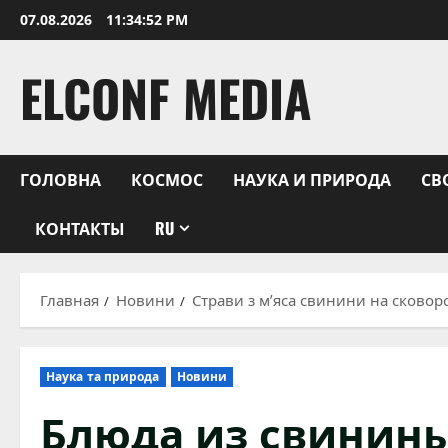
Перейти
07.08.2026
11:34:53 PM
к
содержимому
ELCONF MEDIA
ГОЛОВНА
КОСМОС
НАУКА И ПРИРОДА
СВ
КОНТАКТЫ
RU
Главная
Новини
Страви з м’яса свинини на сковоро
Наука та природа
Новини
Блюда из свинины