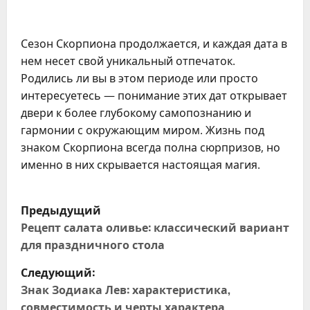
Сезон Скорпиона продолжается, и каждая дата в 
нем несет свой уникальный отпечаток. 
Родились ли вы в этом периоде или просто 
интересуетесь — понимание этих дат открывает 
двери к более глубокому самопознанию и 
гармонии с окружающим миром. Жизнь под 
знаком Скорпиона всегда полна сюрпризов, но 
именно в них скрывается настоящая магия.
Н
Предыдущий
а
Рецепт салата оливье: классический вариант
для праздничного стола
в
Следующий:
и
Знак Зодиака Лев: характеристика,
совместимость и черты характера