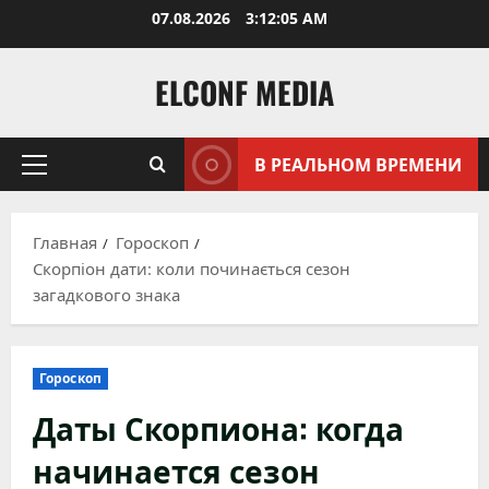
Перейти
07.08.2026
3:12:06 AM
к
содержимому
ELCONF MEDIA
В РЕАЛЬНОМ ВРЕМЕНИ
Основное
меню
Главная
Гороскоп
Скорпіон дати: коли починається сезон
загадкового знака
Гороскоп
Даты Скорпиона: когда
начинается сезон