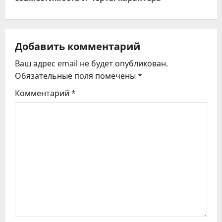
г
а
ц
Добавить комментарий
Ваш адрес email не будет опубликован.
и
Обязательные поля помечены
*
я
Комментарий
*
п
о
з
а
п
и