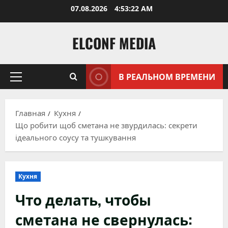
Перейти
07.08.2026
4:53:23 AM
к
содержимому
ELCONF MEDIA
В РЕАЛЬНОМ ВРЕМЕНИ
Основное
меню
Главная
Кухня
Що робити щоб сметана не звурдилась: секрети
ідеального соусу та тушкування
Кухня
Что делать, чтобы
сметана не свернулась: