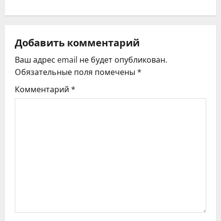
г
а
ц
Добавить комментарий
Ваш адрес email не будет опубликован.
и
Обязательные поля помечены
*
я
Комментарий
*
п
о
з
а
п
и