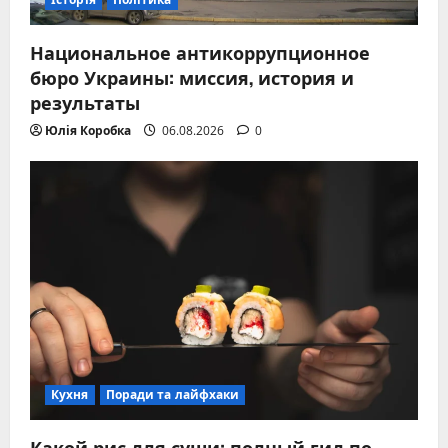
Национальное антикоррупционное
бюро Украины: миссия, история и
результаты
Юлія Коробка
06.08.2026
0
Кухня
Поради та лайфхаки
Какой рис для суши: полный гид по