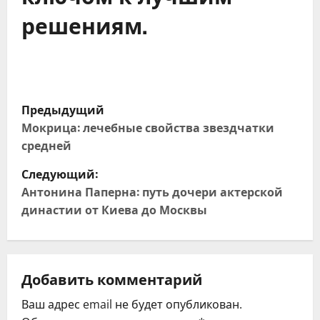
решениям.
Н
Предыдущий
а
Мокрица: лечебные свойства звездчатки
средней
в
Следующий:
и
Антонина Паперна: путь дочери актерской
династии от Киева до Москвы
г
а
ц
Добавить комментарий
Ваш адрес email не будет опубликован.
и