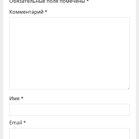
Обязательные поля помечены
*
я
Комментарий
*
п
о
з
а
п
и
с
Имя
*
я
Email
*
м