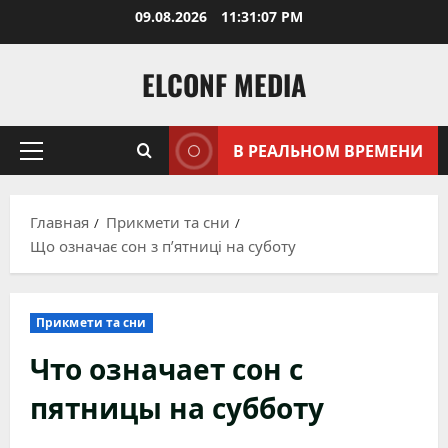
Перейти
09.08.2026
11:31:08 PM
к
содержимому
ELCONF MEDIA
В РЕАЛЬНОМ ВРЕМЕНИ
Основное
меню
Главная
Прикмети та сни
Що означає сон з п’ятниці на суботу
Прикмети та сни
Что означает сон с
пятницы на субботу