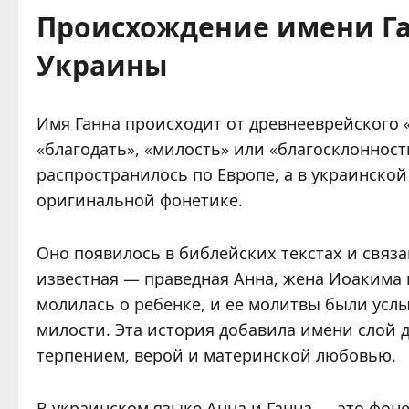
Происхождение имени Га
Украины
Имя Ганна происходит от древнееврейского «Ханна» (חַנָּה), что буквально п
«благодать», «милость» или «благосклонност
распространилось по Европе, а в украинско
оригинальной фонетике.
Оно появилось в библейских текстах и свя
известная — праведная Анна, жена Иоакима 
молилась о ребенке, и ее молитвы были ус
милости. Эта история добавила имени слой д
терпением, верой и материнской любовью.
В украинском языке Анна и Ганна — это фон