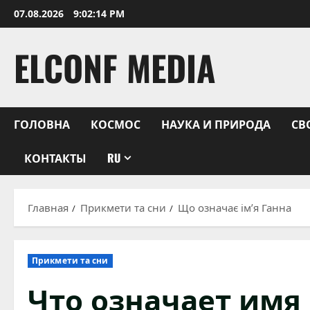
Перейти
07.08.2026
9:02:15 PM
к
содержимому
ELCONF MEDIA
ГОЛОВНА
КОСМОС
НАУКА И ПРИРОДА
СВ
КОНТАКТЫ
RU
Главная
Прикмети та сни
Що означає ім’я Ганна
Прикмети та сни
Что означает имя