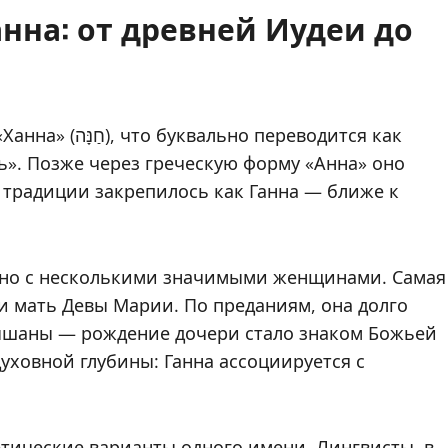
нна: от древней Иудеи до
ереводится как
ь». Позже через греческую форму «Анна» оно
й традиции закрепилось как Ганна — ближе к
зано с несколькими значимыми женщинами. Самая
и мать Девы Марии. По преданиям, она долго
лышаны — рождение дочери стало знаком Божьей
уховной глубины: Ганна ассоциируется с
етические варианты одного имени. Лингвисты, в