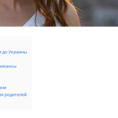
и до Украины
т
и нюансы
зни
ля родителей