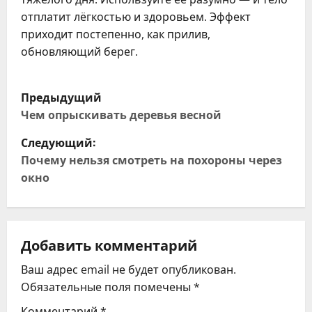
отплатит лёгкостью и здоровьем. Эффект
приходит постепенно, как прилив,
обновляющий берег.
Н
Предыдущий
а
Чем опрыскивать деревья весной
Следующий:
в
Почему нельзя смотреть на похороны через
и
окно
г
а
Добавить комментарий
ц
Ваш адрес email не будет опубликован.
Обязательные поля помечены
*
и
Комментарий
*