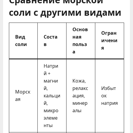
соли с другими видами
Основ
Огран
Вид
Соста
ная
ичени
соли
в
польз
я
а
Натри
й +
магни
Кожа,
й,
релакс
Избыт
Морск
кальци
ация,
ок
ая
й,
минер
натрия
микро
алы
элеме
нты