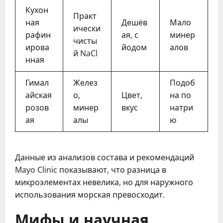
Кухон
Практ
ная
Дешёв
Мало
ически
рафин
ая, с
минер
чисты
ирова
йодом
алов
й NaCl
нная
Гимал
Желез
Подоб
айская
о,
Цвет,
на по
розов
минер
вкус
натри
ая
алы
ю
Данные из анализов состава и рекомендаций
Mayo Clinic показывают, что разница в
микроэлементах невелика, но для наружного
использования морская превосходит.
Мифы и научная