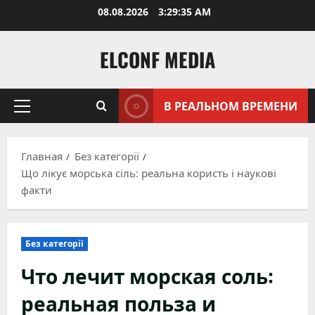
Перейти
08.08.2026
3:29:36 AM
к
содержимому
ELCONF MEDIA
В РЕАЛЬНОМ ВРЕМЕНИ
Основное
меню
Главная
Без категорії
Що лікує морська сіль: реальна користь і наукові
факти
Без категорії
Что лечит морская соль:
реальная польза и