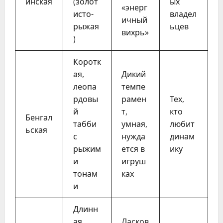
инская
(золот
ых
«энерг
исто-
владел
ичный
рыжая
ьцев
вихрь»
)
Коротк
ая,
Дикий
леопа
темпе
рдовы
рамен
Тех,
й
т,
кто
Бенгал
табби
умная,
любит
ьская
с
нужда
динам
рыжим
ется в
ику
и
игруш
тонам
ках
и
Длинн
ая
Ласков