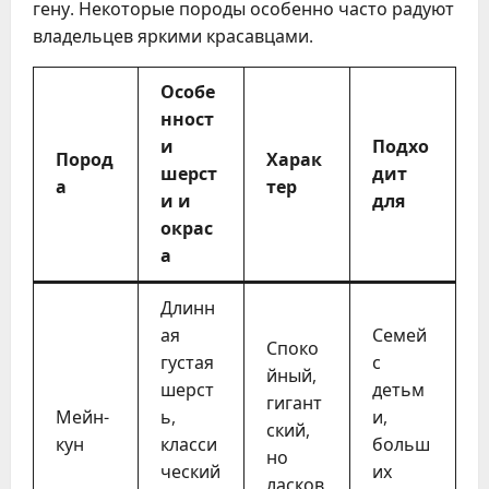
гену. Некоторые породы особенно часто радуют
владельцев яркими красавцами.
Особе
нност
и
Подхо
Пород
Харак
шерст
дит
а
тер
и и
для
окрас
а
Длинн
ая
Семей
Споко
густая
с
йный,
шерст
детьм
гигант
Мейн-
ь,
и,
ский,
кун
класси
больш
но
ческий
их
ласков