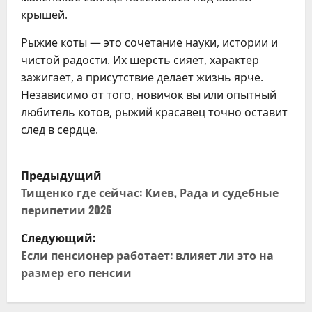
крышей.
Рыжие коты — это сочетание науки, истории и
чистой радости. Их шерсть сияет, характер
зажигает, а присутствие делает жизнь ярче.
Независимо от того, новичок вы или опытный
любитель котов, рыжий красавец точно оставит
след в сердце.
Н
Предыдущий
а
Тищенко где сейчас: Киев, Рада и судебные
перипетии 2026
в
Следующий:
и
Если пенсионер работает: влияет ли это на
размер его пенсии
г