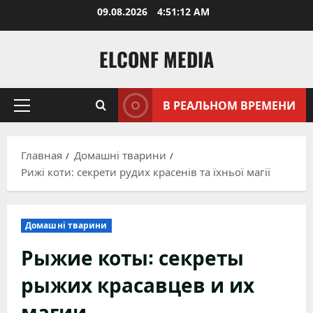
Перейти
09.08.2026
4:51:13 AM
к
содержимому
ELCONF MEDIA
В РЕАЛЬНОМ ВРЕМЕНИ
Основное
меню
Главная
Домашні тварини
Рижі коти: секрети рудих красенів та їхньої магії
Домашні тварини
Рыжие коты: секреты
рыжих красавцев и их
магии