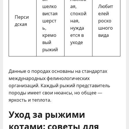
шелко
ая,
Любит
вистая
спокой
елей
Перси
шерст
ная,
роско
дская
ь,
нужда
шного
кремо
ется в
вида
вый
уходе
рыжий
Данные о породах основаны на стандартах
международных фелинологических
организаций. Каждый рыжий представитель
породы имеет свои нюансы, но общее —
яркость и теплота.
Уход за рыжими
котами: советы для