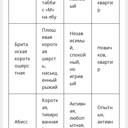
табби
кварти
ый
с «М»
р
на лбу
Плюш
Незав
евая
исимы
Брита
коротк
й,
Нович
нская
ая
спокой
ков,
коротк
шерст
ный,
кварти
ошёрс
ь,
но
р
тная
насыщ
игрив
енный
ый
рыжий
Коротк
Активн
ая,
Опытн
ая,
тикиро
ых,
любоп
Абисс
ванная
активн
ытная,