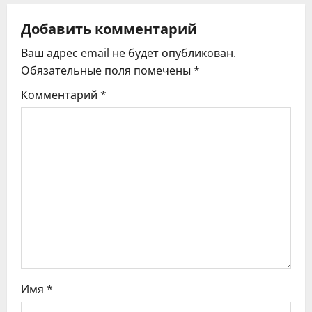
а
ц
Добавить комментарий
Ваш адрес email не будет опубликован.
и
Обязательные поля помечены
*
я
Комментарий
*
п
о
з
а
п
и
с
Имя
*