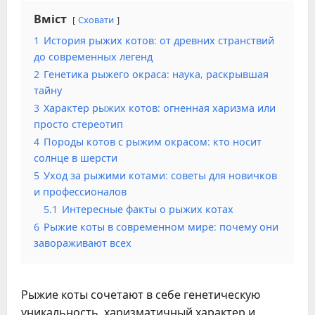
Вміст
Сховати
1
История рыжих котов: от древних странствий
до современных легенд
2
Генетика рыжего окраса: наука, раскрывшая
тайну
3
Характер рыжих котов: огненная харизма или
просто стереотип
4
Породы котов с рыжим окрасом: кто носит
солнце в шерсти
5
Уход за рыжими котами: советы для новичков
и профессионалов
5.1
Интересные факты о рыжих котах
6
Рыжие коты в современном мире: почему они
завораживают всех
Рыжие коты сочетают в себе генетическую
уникальность, харизматичный характер и