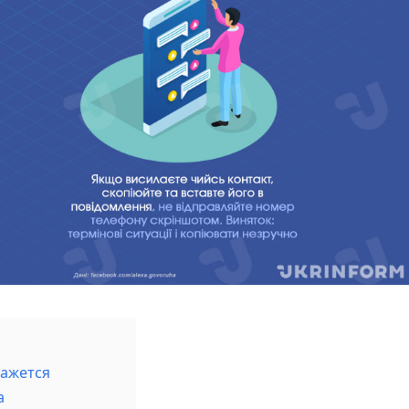
кажется
а