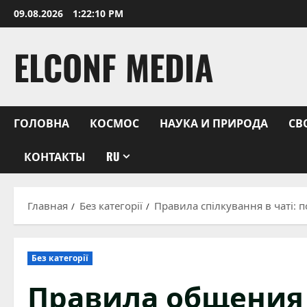
Перейти
09.08.2026
1:22:11 PM
к
содержимому
ELCONF MEDIA
ГОЛОВНА
КОСМОС
НАУКА И ПРИРОДА
СВ
КОНТАКТЫ
RU
Главная
Без категорії
Правила спілкування в чаті: 
Без категорії
Правила общения 