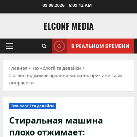
Перейти
09.08.2026
6:09:14 AM
к
содержимому
ELCONF MEDIA
В РЕАЛЬНОМ ВРЕМЕНИ
Основное
меню
Главная
Технології та девайси
Погано віджимає пральна машина: причини та як
виправити
Технології та девайси
Стиральная машина
плохо отжимает: