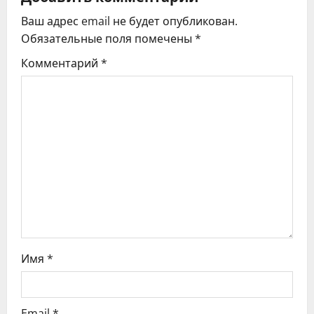
ц
Ваш адрес email не будет опубликован.
и
Обязательные поля помечены
*
я
Комментарий
*
п
о
з
а
п
и
с
Имя
*
я
Email
*