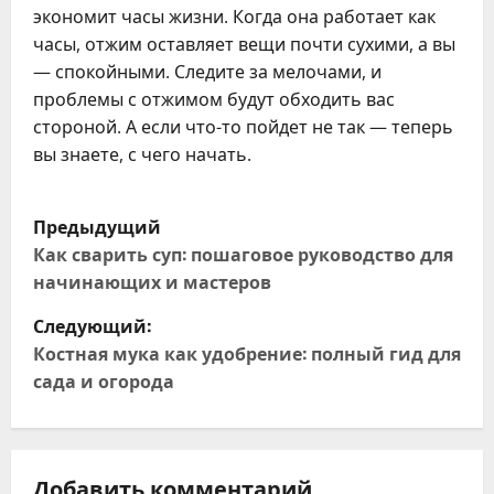
экономит часы жизни. Когда она работает как
часы, отжим оставляет вещи почти сухими, а вы
— спокойными. Следите за мелочами, и
проблемы с отжимом будут обходить вас
стороной. А если что-то пойдет не так — теперь
вы знаете, с чего начать.
Н
Предыдущий
а
Как сварить суп: пошаговое руководство для
начинающих и мастеров
в
Следующий:
и
Костная мука как удобрение: полный гид для
сада и огорода
г
а
Добавить комментарий