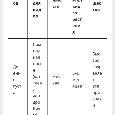
од
для
щес
сть
ьно
вид
тва
го
ов
раст
ени
я
Сим
под
Быс
иал
тро,
ьны
Дел
сохр
е
ени
3–6
аняе
(кат
Низ
е
мес
т
тлея
кая
куст
яцев
все
,
а
при
ден
знак
дро
и
биу
м)