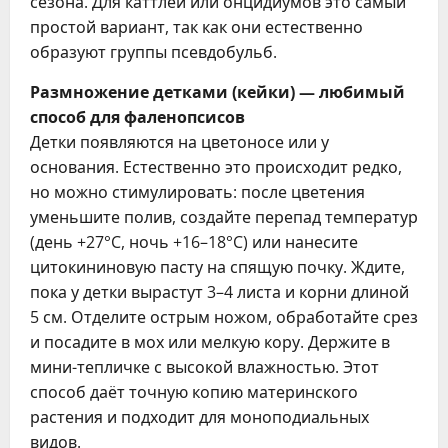
сезона. Для каттлей или онцидиумов это самый
простой вариант, так как они естественно
образуют группы псевдобульб.
Размножение детками (кейки) — любимый
способ для фаленопсисов
Детки появляются на цветоносе или у
основания. Естественно это происходит редко,
но можно стимулировать: после цветения
уменьшите полив, создайте перепад температур
(день +27°C, ночь +16–18°C) или нанесите
цитокининовую пасту на спящую почку. Ждите,
пока у детки вырастут 3–4 листа и корни длиной
5 см. Отделите острым ножом, обработайте срез
и посадите в мох или мелкую кору. Держите в
мини-тепличке с высокой влажностью. Этот
способ даёт точную копию материнского
растения и подходит для моноподиальных
видов.