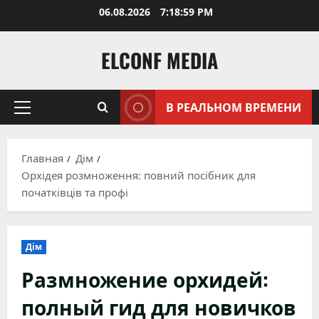
Перейти
06.08.2026
7:19:01 PM
к
содержимому
ELCONF MEDIA
В РЕАЛЬНОМ ВРЕМЕНИ
Основное
меню
Главная
Дім
Орхідея розмноження: повний посібник для
початківців та профі
Дім
Размножение орхидей:
полный гид для новичков