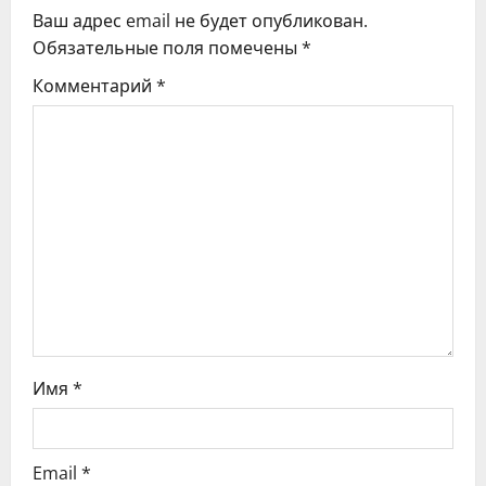
ц
Ваш адрес email не будет опубликован.
Обязательные поля помечены
*
и
Комментарий
*
я
п
о
з
а
п
и
Имя
*
с
я
Email
*