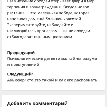
Размножение орхидей открывает двери в мир
терпения и вознаграждения. Каждое новое
растение — это маленькая победа, которая
наполняет дом ещё большей красотой.
Экспериментируйте, наблюдайте и
наслаждайтесь процессом — ваши орхидеи
отблагодарят пышным цветением.
Н
Предыдущий
а
Психологические детективы: тайны разума
и преступлений
в
Следующий:
и
Абьюзер: кто это такой и как его распознать
г
а
Добавить комментарий