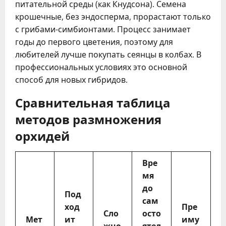
питательной среды (как Кнудсона). Семена
крошечные, без эндосперма, прорастают только
с грибами-симбионтами. Процесс занимает
годы до первого цветения, поэтому для
любителей лучше покупать сеянцы в колбах. В
профессиональных условиях это основной
способ для новых гибридов.
Сравнительная таблица
методов размножения
орхидей
Вре
мя
до
Под
сам
ход
Пре
Сло
осто
Мет
ит
иму
жно
ятел