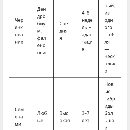
ный,
Ден
4–8
из
дро
Чер
неде
одн
биу
Сре
енк
ль +
ого
м,
дня
ова
адап
стеб
фал
я
ние
таци
ля
ено
я
—
псис
неск
ольк
о
Нов
ые
гибр
иды,
Сем
Люб
Выс
3–7
бол
ена
ые
окая
лет
ьшо
ми
е