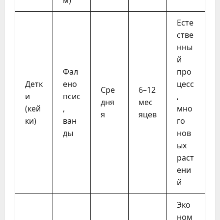
Есте
стве
нны
й
Фал
про
Детк
ено
цесс
Сре
6–12
и
псис
,
дня
мес
(кей
,
мно
я
яцев
ки)
ван
го
ды
нов
ых
раст
ени
й
Эко
ном