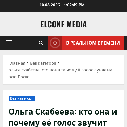
Перейти
10.08.2026
1:02:50 PM
к
содержимому
ELCONF MEDIA
В РЕАЛЬНОМ ВРЕМЕНИ
Основное
меню
Главная
Без категорії
ольга скабєєва: хто вона та чому її голос лунає на
всю Росію
Без категорії
Ольга Скабеева: кто она и
почему её голос звучит