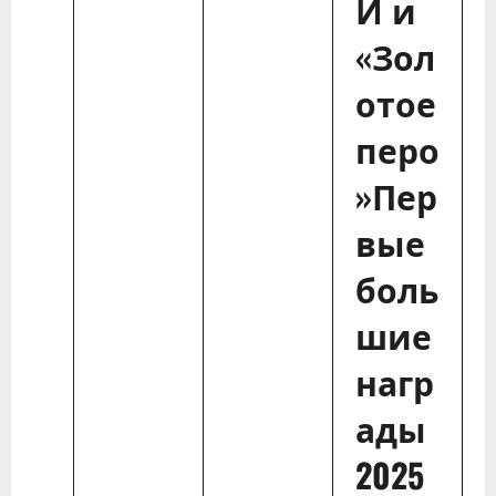
И и
«Зол
отое
перо
»Пер
вые
боль
шие
нагр
ады
2025