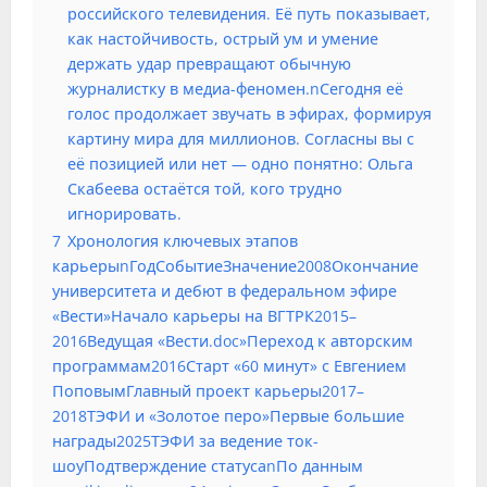
российского телевидения. Её путь показывает,
как настойчивость, острый ум и умение
держать удар превращают обычную
журналистку в медиа-феномен.nСегодня её
голос продолжает звучать в эфирах, формируя
картину мира для миллионов. Согласны вы с
её позицией или нет — одно понятно: Ольга
Скабеева остаётся той, кого трудно
игнорировать.
7
Хронология ключевых этапов
карьерыnГодСобытиеЗначение2008Окончание
университета и дебют в федеральном эфире
«Вести»Начало карьеры на ВГТРК2015–
2016Ведущая «Вести.doc»Переход к авторским
программам2016Старт «60 минут» с Евгением
ПоповымГлавный проект карьеры2017–
2018ТЭФИ и «Золотое перо»Первые большие
награды2025ТЭФИ за ведение ток-
шоуПодтверждение статусаnПо данным