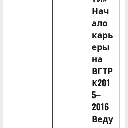
Нач
ало
карь
еры
на
ВГТР
К201
5–
2016
Веду