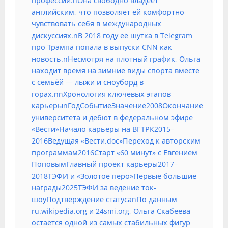
профессии.nОна свободно владеет
английским, что позволяет ей комфортно
чувствовать себя в международных
дискуссиях.nВ 2018 году её шутка в Telegram
про Трампа попала в выпуски CNN как
новость.nНесмотря на плотный график, Ольга
находит время на зимние виды спорта вместе
с семьёй — лыжи и сноуборд в
горах.nnХронология ключевых этапов
карьерыnГодСобытиеЗначение2008Окончание
университета и дебют в федеральном эфире
«Вести»Начало карьеры на ВГТРК2015–
2016Ведущая «Вести.doc»Переход к авторским
программам2016Старт «60 минут» с Евгением
ПоповымГлавный проект карьеры2017–
2018ТЭФИ и «Золотое перо»Первые большие
награды2025ТЭФИ за ведение ток-
шоуПодтверждение статусаnПо данным
ru.wikipedia.org и 24smi.org, Ольга Скабеева
остаётся одной из самых стабильных фигур