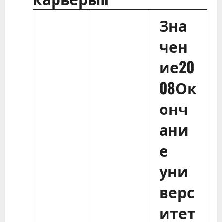
Зна
чен
ие20
08Ок
онч
ани
е
уни
верс
итет