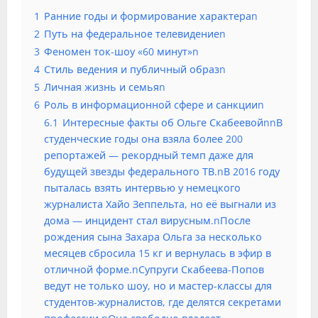
1
Ранние годы и формирование характераn
2
Путь на федеральное телевидениеn
3
Феномен ток-шоу «60 минут»n
4
Стиль ведения и публичный образn
5
Личная жизнь и семьяn
6
Роль в информационной сфере и санкцииn
6.1
Интересные факты об Ольге СкабеевойnnВ
студенческие годы она взяла более 200
репортажей — рекордный темп даже для
будущей звезды федерального ТВ.nВ 2016 году
пыталась взять интервью у немецкого
журналиста Хайо Зеппельта, но её выгнали из
дома — инцидент стал вирусным.nПосле
рождения сына Захара Ольга за несколько
месяцев сбросила 15 кг и вернулась в эфир в
отличной форме.nСупруги Скабеева-Попов
ведут не только шоу, но и мастер-классы для
студентов-журналистов, где делятся секретами