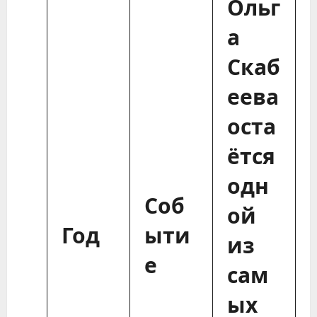
Ольг
а
Скаб
еева
оста
ётся
одн
Соб
ой
Год
ыти
из
е
сам
ых