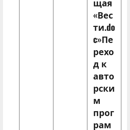
щая
«Вес
ти.do
c»Пе
рехо
д к
авто
рски
м
прог
рам