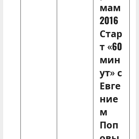
мам
2016
Стар
т «60
мин
ут» с
Евге
ние
м
Поп
овы