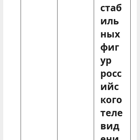
стаб
иль
ных
фиг
ур
росс
ийс
кого
теле
вид
ени