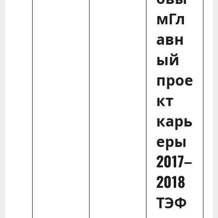
мГл
авн
ый
прое
кт
карь
еры
2017–
2018
ТЭФ