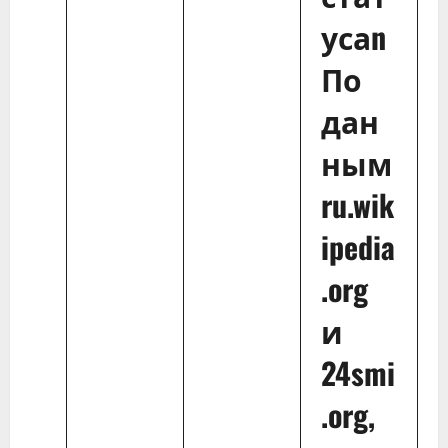
усаn
По
дан
ным
ru.wik
ipedia
.org
и
24smi
.org,