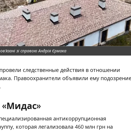
пов’язані зі справою Андрія Єрмака
провели следственные действия в отношении
мака. Правоохранители объявили ему подозрени
.
 «Мидас»
пециализированная антикоррупционная
ппу, которая легализовала 460 млн грн на