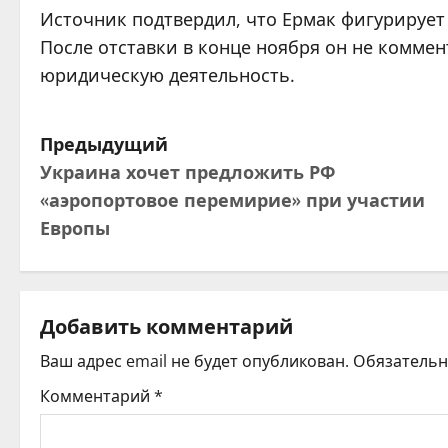
Источник подтвердил, что Ермак фигурирует
После отставки в конце ноября он не коммен
юридическую деятельность.
Н
Предыдущий
Украина хочет предложить РФ
а
«аэропортовое перемирие» при участии
в
Европы
и
г
Добавить комментарий
а
Ваш адрес email не будет опубликован.
Обязатель
ц
Комментарий
*
и