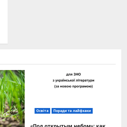
Освіта
Поради та лайфхаки
«Под открытым небом»: как