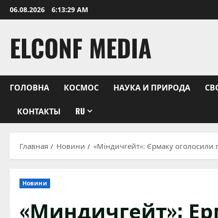
Перейти
06.08.2026
6:13:30 AM
к
содержимому
ELCONF MEDIA
ГОЛОВНА
КОСМОС
НАУКА И ПРИРОДА
СВ
КОНТАКТЫ
RU
Главная
Новини
«Міндичгейт»: Єрмаку оголосили п
Новини
«Миндичгейт»: Ер