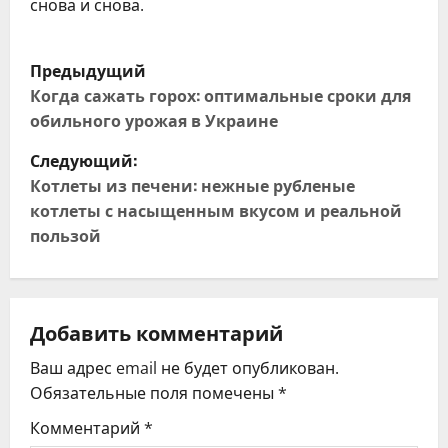
снова и снова.
Н
Предыдущий
а
Когда сажать горох: оптимальные сроки для
обильного урожая в Украине
в
Следующий:
и
Котлеты из печени: нежные рубленые
котлеты с насыщенным вкусом и реальной
г
пользой
а
ц
Добавить комментарий
и
Ваш адрес email не будет опубликован.
я
Обязательные поля помечены
*
Комментарий
*
п