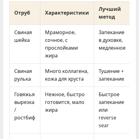
Лучший
П
Отруб
Характеристики
метод
п
Свиная
Мраморное,
Запекание
2
шейка
сочное, с
в духовке,
прослойками
медленное
жира
Свиная
Много коллагена,
Тушение +
3
рулька
кожа для хруста
запекание
Говяжья
Нежное, быстро
Быстрое
4
вырезка
готовится, мало
запекание
/
жира
или
ростбиф
reverse
sear