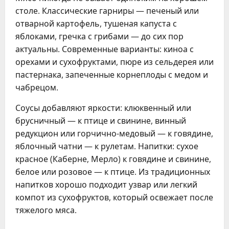
столе. Классические гарниры — печеный или
отварной картофель, тушеная капуста с
яблоками, гречка с грибами — до сих пор
актуальны. Современные варианты: киноа с
орехами и сухофруктами, пюре из сельдерея или
пастернака, запеченные корнеплоды с медом и
чабрецом.
Соусы добавляют яркости: клюквенный или
брусничный — к птице и свинине, винный
редукцион или горчично-медовый — к говядине,
яблочный чатни — к рулетам. Напитки: сухое
красное (Каберне, Мерло) к говядине и свинине,
белое или розовое — к птице. Из традиционных
напитков хорошо подходит узвар или легкий
компот из сухофруктов, который освежает после
тяжелого мяса.