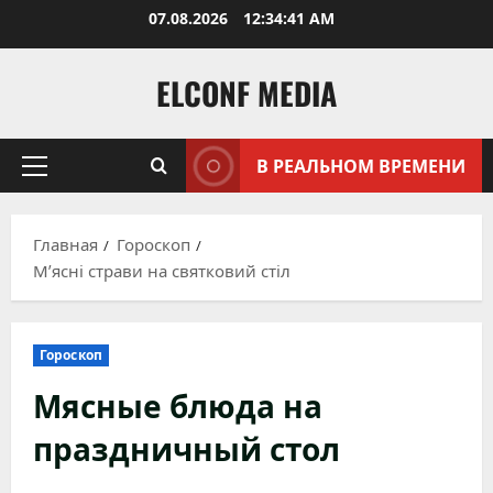
Перейти
07.08.2026
12:34:42 AM
к
содержимому
ELCONF MEDIA
В РЕАЛЬНОМ ВРЕМЕНИ
Основное
меню
Главная
Гороскоп
М’ясні страви на святковий стіл
Гороскоп
Мясные блюда на
праздничный стол