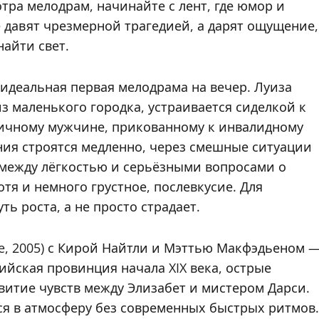
отра мелодрам, начинайте с лент, где юмор и
давят чрезмерной трагедией, а дарят ощущение,
айти свет.
— идеальная первая мелодрама на вечер. Луиза
з маленького городка, устраивается сиделкой к
ничному мужчине, прикованному к инвалидному
ения строятся медленно, через смешные ситуации
 между лёгкостью и серьёзными вопросами о
отя и немного грустное, послевкусие. Для
ь роста, а не просто страдает.
ice, 2005) с Кирой Найтли и Мэттью Макфэдьеном 
ийская провинция начала XIX века, острые
витие чувств между Элизабет и мистером Дарси.
ься в атмосферу без современных быстрых ритмов.