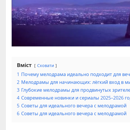
Вміст
Сховати
1
Почему мелодрама идеально подходит для ве
2
Мелодрамы для начинающих: лёгкий вход в ми
3
Глубокие мелодрамы для продвинутых зрител
4
Современные новинки и сериалы 2025–2026 г
5
Советы для идеального вечера с мелодрамой
6
Советы для идеального вечера с мелодрамой