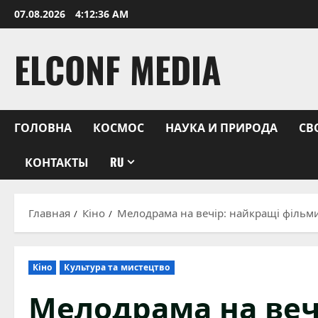
Перейти
07.08.2026
4:12:37 AM
к
содержимому
ELCONF MEDIA
ГОЛОВНА
КОСМОС
НАУКА И ПРИРОДА
СВ
КОНТАКТЫ
RU
Главная
Кіно
Мелодрама на вечір: найкращі фільм
Кіно
Культура та мистецтво
Мелодрама на ве