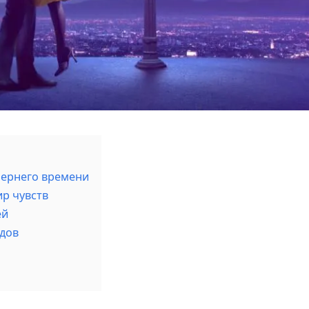
чернего времени
р чувств
ей
одов