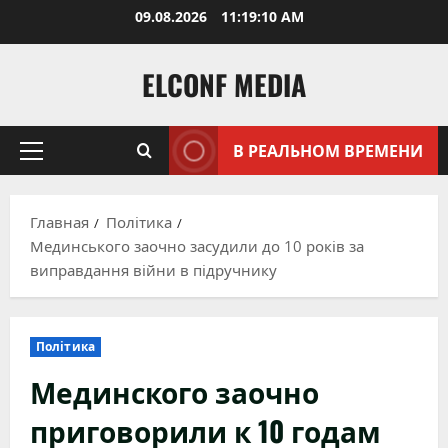
Перейти
09.08.2026
11:19:11 AM
к
содержимому
ELCONF MEDIA
В РЕАЛЬНОМ ВРЕМЕНИ
Основное
меню
Главная
Політика
Мединського заочно засудили до 10 років за
виправдання війни в підручнику
Політика
Мединского заочно
приговорили к 10 годам