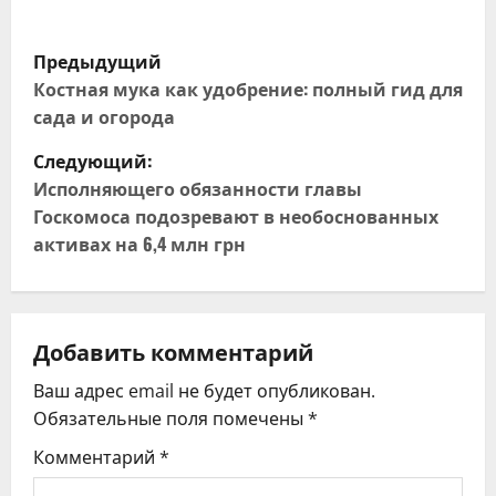
Н
Предыдущий
а
Костная мука как удобрение: полный гид для
сада и огорода
в
Следующий:
и
Исполняющего обязанности главы
Госкомоса подозревают в необоснованных
г
активах на 6,4 млн грн
а
ц
Добавить комментарий
и
Ваш адрес email не будет опубликован.
я
Обязательные поля помечены
*
Комментарий
*
п