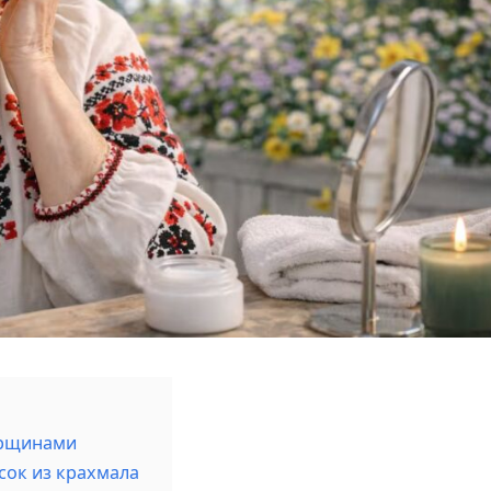
орщинами
сок из крахмала