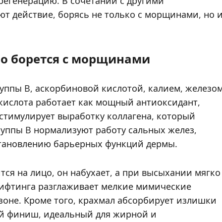
 регенерацию. В сочетании с другими
т действие, борясь не только с морщинами, но 
о борется с морщинами
уппы B, аскорбиновой кислотой, калием, железо
кислота работает как мощный антиоксидант,
стимулирует выработку коллагена, который
руппы B нормализуют работу сальных желез,
становлению барьерных функций дермы.
тся на лицо, он набухает, а при высыхании мягко
лифтинга разглаживает мелкие мимические
 зоне. Кроме того, крахмал абсорбирует излишки
ый финиш, идеальный для жирной и