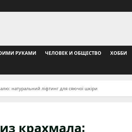
ОИМИ РУКАМИ
ЧЕЛОВЕК И ОБЩЕСТВО
ХОББИ
малю: натуральний ліфтинг для сяючої шкіри
из крахмала: