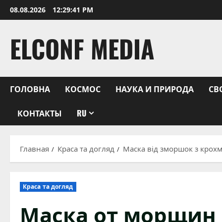
Перейти
08.08.2026
12:29:42 PM
к
содержимому
ELCONF MEDIA
ГОЛОВНА
КОСМОС
НАУКА И ПРИРОДА
СВ
КОНТАКТЫ
RU
Главная
Краса та догляд
Маска від зморшок з крох
Краса та догляд
Маска от морщин 