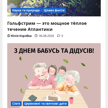
Наука та природа
Цікаво факти
Гольфстрим — это мощное тёплое
течение Атлантики
Юлія Коробка
06.08.2026
0
Сім’я
Цервковні та святкові дати