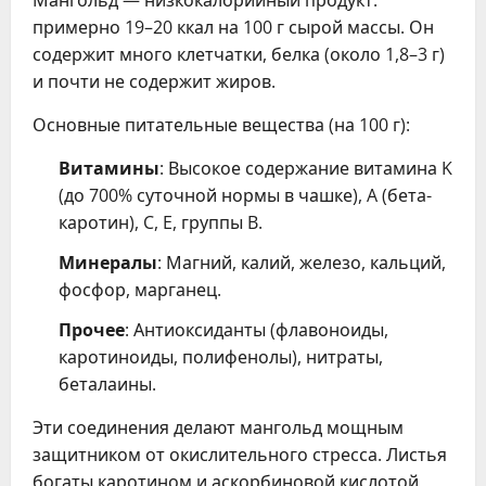
примерно 19–20 ккал на 100 г сырой массы. Он
содержит много клетчатки, белка (около 1,8–3 г)
и почти не содержит жиров.
Основные питательные вещества (на 100 г):
Витамины
: Высокое содержание витамина K
(до 700% суточной нормы в чашке), A (бета-
каротин), C, E, группы B.
Минералы
: Магний, калий, железо, кальций,
фосфор, марганец.
Прочее
: Антиоксиданты (флавоноиды,
каротиноиды, полифенолы), нитраты,
беталаины.
Эти соединения делают мангольд мощным
защитником от окислительного стресса. Листья
богаты каротином и аскорбиновой кислотой,