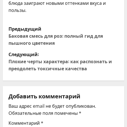
блюда заиграют новыми оттенками вкуса и
пользы.
Н
Предыдущий
а
Баковая смесь для роз: полный гид для
пышного цветения
в
Следующий:
и
Плохие черты характера: как распознать и
преодолеть токсичные качества
г
а
ц
Добавить комментарий
Ваш адрес email не будет опубликован.
и
Обязательные поля помечены
*
я
Комментарий
*