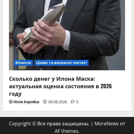
Фінанси
Цікаві та визначні постаті
Сколько денег у Илона Маска:
актуальная оценка состояния в 2026
году
Юлія Коробка
06.08.2026
0
Copyright © Все права защищены.
|
MoreNews
от
AF themes.