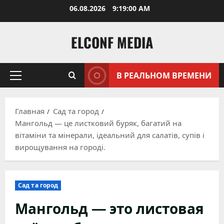
Перейти
06.08.2026
9:19:02 AM
к
содержимому
ELCONF MEDIA
В РЕАЛЬНОМ ВРЕМЕНИ
Основное
меню
Главная
Сад та город
Мангольд — це листковий буряк, багатий на
вітаміни та мінерали, ідеальний для салатів, супів і
вирощування на городі.
Сад та город
Мангольд — это листовая