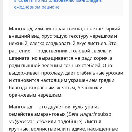
8
Советы по использованию мангольда в
ежедневном рационе
Мангольд, или листовая свёкла, сочетает яркий
внешний вид, хрустящую текстуру черешков и
нежный, слегка сладковатый вкус листьев. Это
растение — родственник столовой свёклы и
шпината, но выращивается не ради корня, а
ради пышной зелени и сочных стеблей. Оно
выдерживает прохладу, даёт стабильные урожаи
и становится настоящим украшением грядки
благодаря красным, жёлтым, белым или
оранжевым черешкам.
Мангольд — это двулетняя культура из
семейства амарантовых (
Beta vulgaris
subsp.
vulgaris
var.
cicla
или подобные). Листья
крупные, волнистые или гладкие, насыщенные