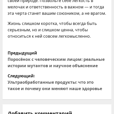
своей природе. Позвольте себе легкость в
мелочах и ответственность в важном — и тогда
эта черта станет вашим союзником, а не врагом.
Жизнь слишком коротка, чтобы всегда быть
серьезным, но и слишком ценна, чтобы
относиться к ней совсем легкомысленно.
Н
Предыдущий
а
Поросёнок с человеческим лицом: реальные
истории мутантов и научное объяснение
в
Следующий:
и
Ультраобработанные продукты: что это
такое и почему они меняют наше здоровье
г
а
Добавить комментарий