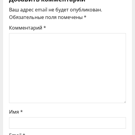
ц
Ваш адрес email не будет опубликован.
и
Обязательные поля помечены
*
я
Комментарий
*
п
о
з
а
п
и
с
Имя
*
я