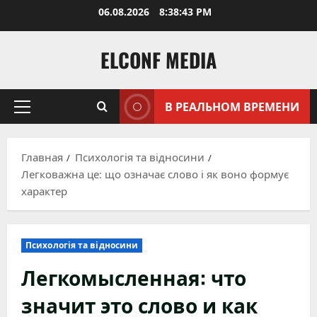
Перейти
06.08.2026
8:38:44 PM
к
содержимому
ELCONF MEDIA
В РЕАЛЬНОМ ВРЕМЕНИ
Основное
меню
Главная
Психологія та відносини
Легковажна це: що означає слово і як воно формує
характер
Психологія та відносини
Легкомысленная: что
значит это слово и как