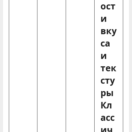
ост
и
вку
са
и
тек
сту
ры
Кл
асс
ич