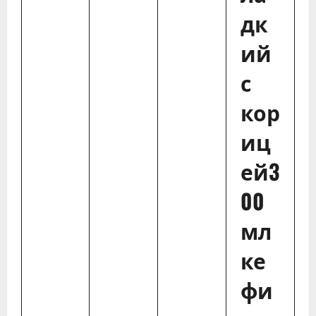
дк
ий
с
кор
иц
ей3
00
мл
ке
фи