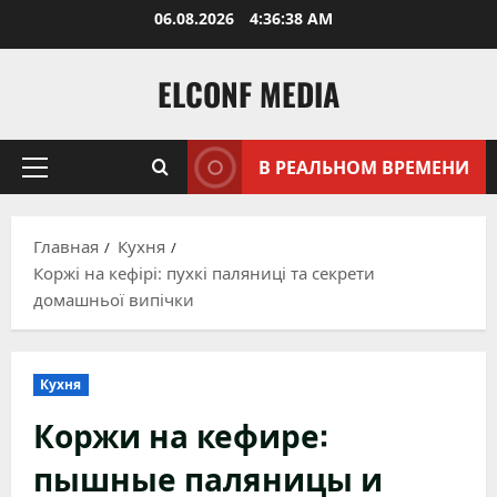
Перейти
06.08.2026
4:36:39 AM
к
содержимому
ELCONF MEDIA
В РЕАЛЬНОМ ВРЕМЕНИ
Основное
меню
Главная
Кухня
Коржі на кефірі: пухкі паляниці та секрети
домашньої випічки
Кухня
Коржи на кефире:
пышные паляницы и