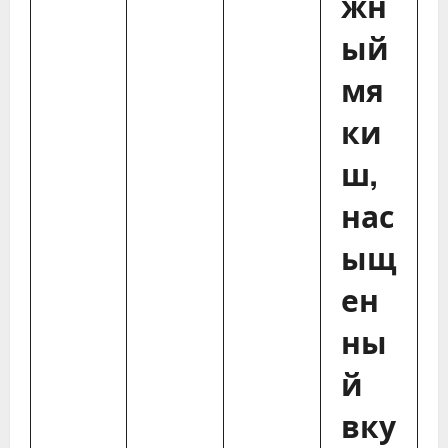
жн
ый
мя
ки
ш,
нас
ыщ
ен
ны
й
вку