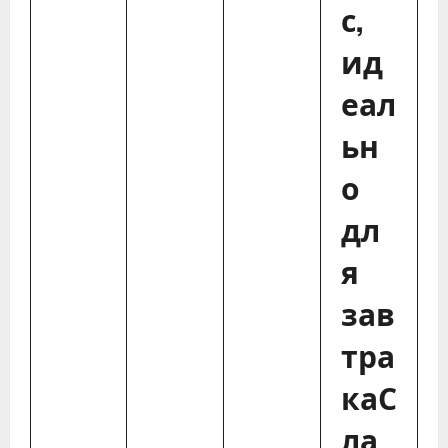
с,
ид
еал
ьн
о
дл
я
зав
тра
каС
ла