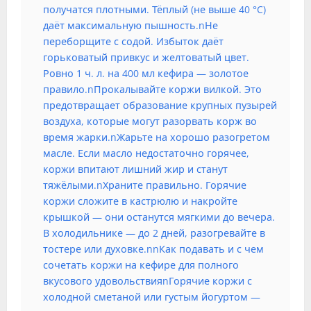
получатся плотными. Тёплый (не выше 40 °C)
даёт максимальную пышность.nНе
переборщите с содой. Избыток даёт
горьковатый привкус и желтоватый цвет.
Ровно 1 ч. л. на 400 мл кефира — золотое
правило.nПрокалывайте коржи вилкой. Это
предотвращает образование крупных пузырей
воздуха, которые могут разорвать корж во
время жарки.nЖарьте на хорошо разогретом
масле. Если масло недостаточно горячее,
коржи впитают лишний жир и станут
тяжёлыми.nХраните правильно. Горячие
коржи сложите в кастрюлю и накройте
крышкой — они останутся мягкими до вечера.
В холодильнике — до 2 дней, разогревайте в
тостере или духовке.nnКак подавать и с чем
сочетать коржи на кефире для полного
вкусового удовольствияnГорячие коржи с
холодной сметаной или густым йогуртом —