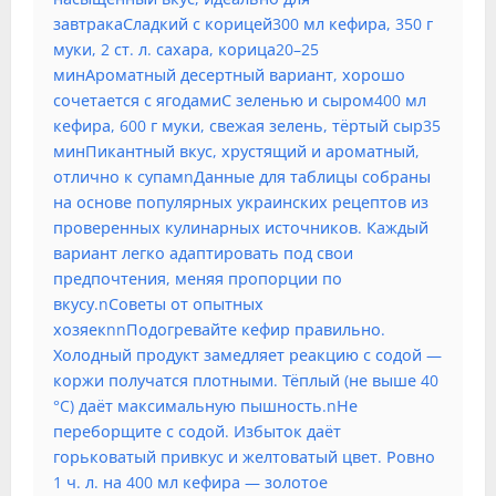
завтракаСладкий с корицей300 мл кефира, 350 г
муки, 2 ст. л. сахара, корица20–25
минАроматный десертный вариант, хорошо
сочетается с ягодамиС зеленью и сыром400 мл
кефира, 600 г муки, свежая зелень, тёртый сыр35
минПикантный вкус, хрустящий и ароматный,
отлично к супамnДанные для таблицы собраны
на основе популярных украинских рецептов из
проверенных кулинарных источников. Каждый
вариант легко адаптировать под свои
предпочтения, меняя пропорции по
вкусу.nСоветы от опытных
хозяекnnПодогревайте кефир правильно.
Холодный продукт замедляет реакцию с содой —
коржи получатся плотными. Тёплый (не выше 40
°C) даёт максимальную пышность.nНе
переборщите с содой. Избыток даёт
горьковатый привкус и желтоватый цвет. Ровно
1 ч. л. на 400 мл кефира — золотое