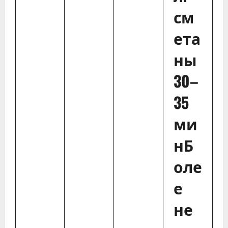
см
ета
ны
30–
35
ми
нБ
оле
е
не