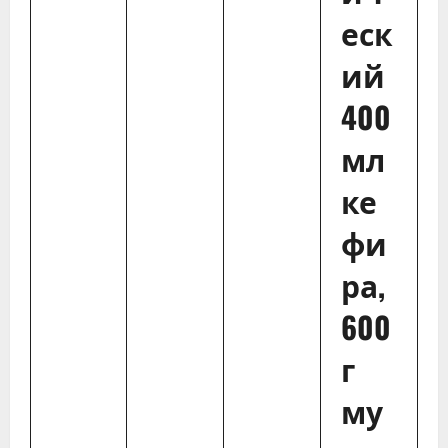
еск
ий
400
мл
ке
фи
ра,
600
г
му