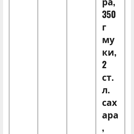
ра,
350
г
му
ки,
2
ст.
л.
сах
ара
,