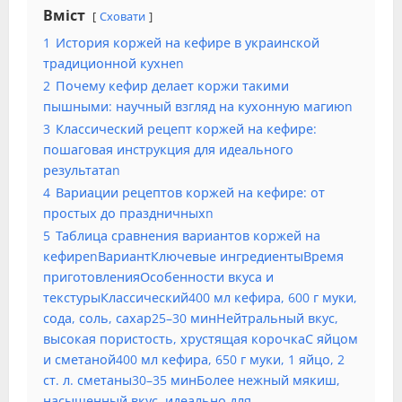
Вміст
Сховати
1
История коржей на кефире в украинской
традиционной кухнеn
2
Почему кефир делает коржи такими
пышными: научный взгляд на кухонную магиюn
3
Классический рецепт коржей на кефире:
пошаговая инструкция для идеального
результатаn
4
Вариации рецептов коржей на кефире: от
простых до праздничныхn
5
Таблица сравнения вариантов коржей на
кефиреnВариантКлючевые ингредиентыВремя
приготовленияОсобенности вкуса и
текстурыКлассический400 мл кефира, 600 г муки,
сода, соль, сахар25–30 минНейтральный вкус,
высокая пористость, хрустящая корочкаС яйцом
и сметаной400 мл кефира, 650 г муки, 1 яйцо, 2
ст. л. сметаны30–35 минБолее нежный мякиш,
насыщенный вкус, идеально для