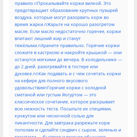
правило.nПрокалывайте коржи вилкой. Это
предотвращает образование крупных пузырей
воздуха, которые могут разорвать корж во
время жарки.nЖарьте на хорошо разогретом
масле. Если масло недостаточно горячее, коржи
впитают лишний жир и станут
тяжёлыми.nХраните правильно. Горячие коржи
сложите в кастрюлю и накройте крышкой — они
останутся мягкими до вечера. В холодильнике —
до 2 дней, разогревайте в тостере или
духовке.nnКак подавать и с чем сочетать коржи
на кефире для полного вкусового
удовольствияnГорячие коржи с холодной
сметаной или густым йогуртом — это
классическое сочетание, которое раскрывает
всю нежность теста. Посыпьте их специями,
кунжутом или чесночной солью для
пикантности. Для завтрака разрежьте корж
пополам и сделайте сэндвич с сыром, зеленью и
томатами — быстрее и вкуснее обычного