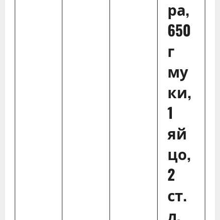
ра,
650
г
му
ки,
1
яй
цо,
2
ст.
л.