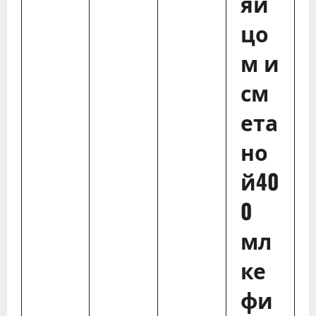
яй
цо
м и
см
ета
но
й40
0
мл
ке
фи