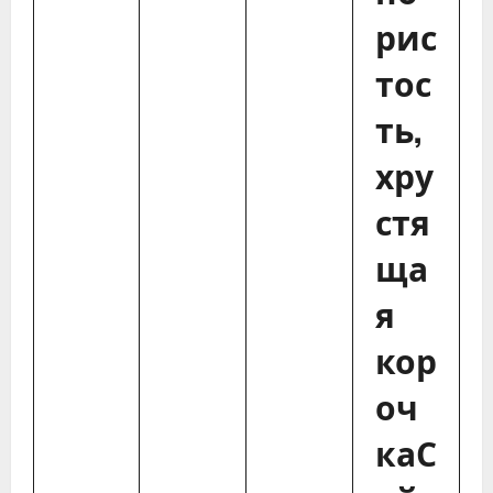
рис
тос
ть,
хру
стя
ща
я
кор
оч
каС