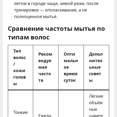
летом в городе чаще, зимой реже, после
тренировки — ополаскивание, а не
полноценное мытьё.
Сравнение частоты мытья по
типам волос
Тип
Реком
Опти
Допол
волос
ендуе
мальн
нител
/
мая
ое
ьные
кожи
часто
время
совет
голов
та
суток
ы
ы
Лёгкие
объём
ные
Тонкие
Ежедн
шампу