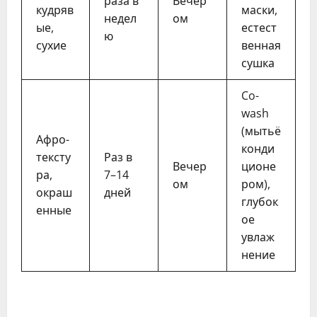
раза в
Вечер
кудряв
маски,
недел
ом
ые,
естест
ю
сухие
венная
сушка
Co-
wash
(мытьё
Афро-
конди
тексту
Раз в
Вечер
ционе
ра,
7–14
ом
ром),
окраш
дней
глубок
енные
ое
увлаж
нение