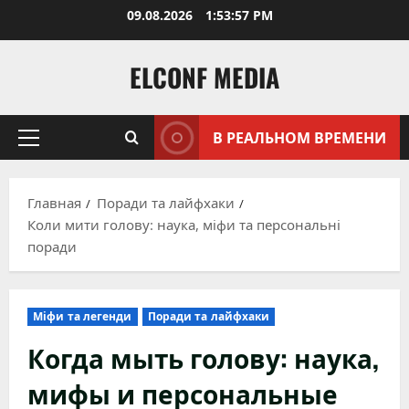
Перейти
09.08.2026
1:53:58 PM
к
содержимому
ELCONF MEDIA
В РЕАЛЬНОМ ВРЕМЕНИ
Основное
меню
Главная
Поради та лайфхаки
Коли мити голову: наука, міфи та персональні
поради
Міфи та легенди
Поради та лайфхаки
Когда мыть голову: наука,
мифы и персональные