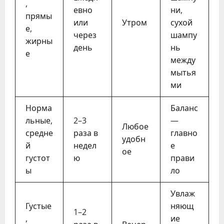
,
евно
ни,
прямы
или
Утром
сухой
е,
через
шампу
жирны
день
нь
е
между
мытья
ми
Норма
Баланс
льные,
2–3
—
Любое
средне
раза в
главно
удобн
й
недел
е
ое
густот
ю
прави
ы
ло
Увлаж
Густые
няющ
1–2
,
ие