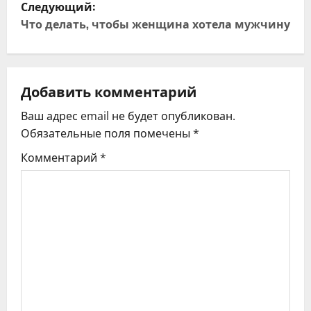
Следующий:
и
Что делать, чтобы женщина хотела мужчину
г
а
Добавить комментарий
ц
Ваш адрес email не будет опубликован.
Обязательные поля помечены
*
и
Комментарий
*
я
п
о
з
а