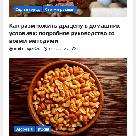
Сад та город
Своїми руками
Как размножить драцену в домашних
условиях: подробное руководство со
всеми методами
Юлія Коробка
09.08.2026
0
Здоров’я
Кухня