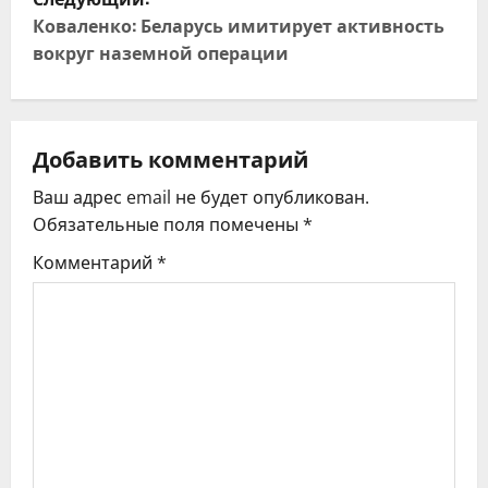
в
Коваленко: Беларусь имитирует активность
и
вокруг наземной операции
г
а
Добавить комментарий
ц
Ваш адрес email не будет опубликован.
Обязательные поля помечены
*
и
Комментарий
*
я
п
о
з
а