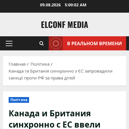
Перейти
09.08.2026
5:00:03 AM
к
содержимому
ELCONF MEDIA
В РЕАЛЬНОМ ВРЕМЕНИ
Основное
меню
Главная
Політика
Канада та Британія синхронно з ЄС запровадили
санкції проти РФ за права дітей
Політика
Канада и Британия
синхронно с ЕС ввели