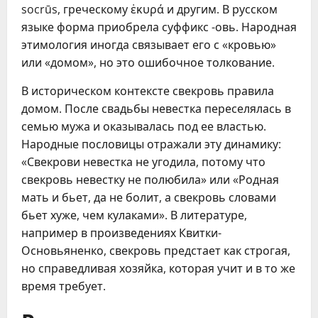
socrūs, греческому ἑκυρά и другим. В русском
языке форма приобрела суффикс -овь. Народная
этимология иногда связывает его с «кровью»
или «домом», но это ошибочное толкование.
В историческом контексте свекровь правила
домом. После свадьбы невестка переселялась в
семью мужа и оказывалась под ее властью.
Народные пословицы отражали эту динамику:
«Свекрови невестка не угодила, потому что
свекровь невестку не полюбила» или «Родная
мать и бьет, да не болит, а свекровь словами
бьет хуже, чем кулаками». В литературе,
например в произведениях Квитки-
Основьяненко, свекровь предстает как строгая,
но справедливая хозяйка, которая учит и в то же
время требует.