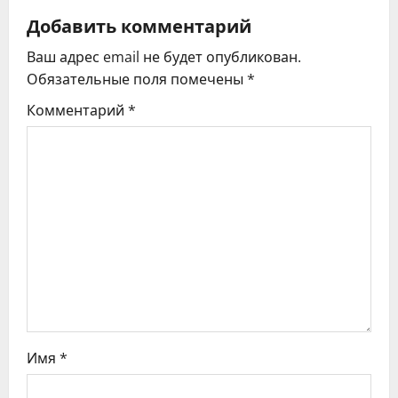
ц
Добавить комментарий
Ваш адрес email не будет опубликован.
и
Обязательные поля помечены
*
я
Комментарий
*
п
о
з
а
п
и
с
Имя
*