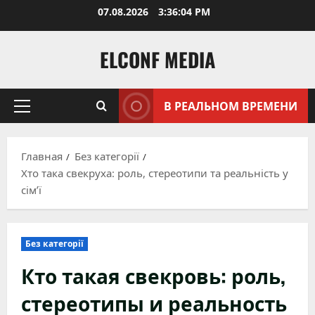
Перейти
07.08.2026
3:36:06 PM
к
содержимому
ELCONF MEDIA
В РЕАЛЬНОМ ВРЕМЕНИ
Основное
меню
Главная
Без категорії
Хто така свекруха: роль, стереотипи та реальність у
сім’ї
Без категорії
Кто такая свекровь: роль,
стереотипы и реальность