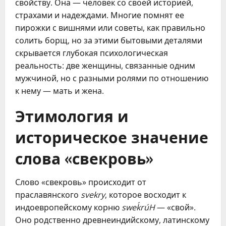
свойству. Она — человек со своей историей,
страхами и надеждами. Многие помнят ее
пирожки с вишнями или советы, как правильно
солить борщ, но за этими бытовыми деталями
скрывается глубокая психологическая
реальность: две женщины, связанные одним
мужчиной, но с разными ролями по отношению
к нему — мать и жена.
Этимология и
историческое значение
слова «свекровь»
Слово «свекровь» происходит от
праславянского
svekry
, которое восходит к
индоевропейскому корню
sweḱrúH
— «свой».
Оно родственно древнеиндийскому, латинскому