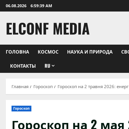
Перейти
06.08.2026
6:59:40 AM
к
содержимому
ELCONF MEDIA
ГОЛОВНА
КОСМОС
НАУКА И ПРИРОДА
СВ
КОНТАКТЫ
RU
Главная
Гороскоп
Гороскоп на 2 травня 2026: енерг
Гороскоп
Гороскоп на 2 мая 