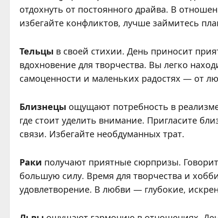
отдохнуть от постоянного драйва. В отноше
избегайте конфликтов, лучше займитесь пл
Тельцы
в своей стихии. День приносит при
вдохновение для творчества. Вы легко нахо
самоценности и маленьких радостях — от лю
Близнецы
ощущают потребность в реализме.
где стоит уделить внимание. Пригласите бли
связи. Избегайте необдуманных трат.
Раки
получают приятные сюрпризы. Говорите
большую силу. Время для творчества и хобб
удовлетворение. В любви — глубокие, искре
Львы
ощущают гармонию в отношениях. День