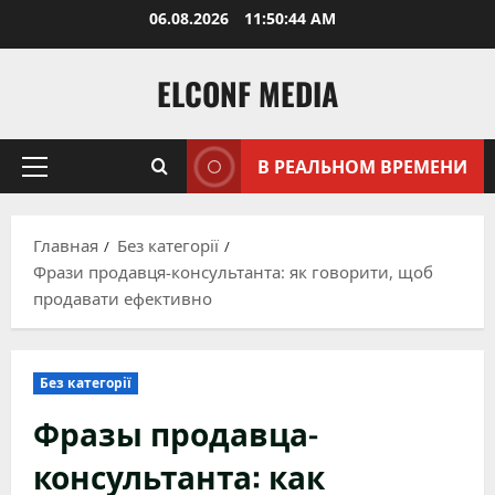
Перейти
06.08.2026
11:50:45 AM
к
содержимому
ELCONF MEDIA
В РЕАЛЬНОМ ВРЕМЕНИ
Основное
меню
Главная
Без категорії
Фрази продавця-консультанта: як говорити, щоб
продавати ефективно
Без категорії
Фразы продавца-
консультанта: как