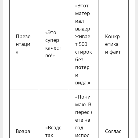
«Этот
матер
иал
выдер
«Это
Презе
живае
Конкр
супер
нтаци
т 500
етика
качест
я
стирок
и факт
во!»
без
потер
и
вида.»
«Пони
маю. В
пересч
ете на
«Везде
год
Возра
Соглас
так
испол