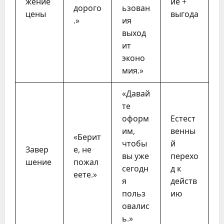
жение
ие +
дорого
ьзован
цены
выгода
.»
ия
выход
ит
эконо
мия.»
«Давай
те
оформ
Естест
им,
венны
«Берит
чтобы
й
Завер
е, не
вы уже
перехо
шение
пожал
сегодн
д к
еете.»
я
действ
польз
ию
овалис
ь.»