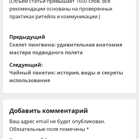
(Объем статьи превышает 1600 слов. Все
рекомендации основаны на проверенных
практиках ритейла и коммуникации.)
Н
Предыдущий
а
Скелет пингвина: удивительная анатомия
мастера подводного полета
в
Следующий:
и
Чайный пакетик: история, виды и секреты
использования
г
а
ц
Добавить комментарий
Ваш адрес email не будет опубликован.
и
Обязательные поля помечены
*
я