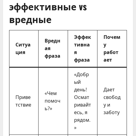
эффективные vs
вредные
Эффек
Почем
Вредн
Ситуа
тивна
у
ая
ция
я
работ
фраза
фраза
ает
«Добр
ый
день!
Дает
«Чем
Приве
Осмат
свобод
помоч
тствие
ривайт
у и
ь?»
есь, я
заботу
рядом.
»