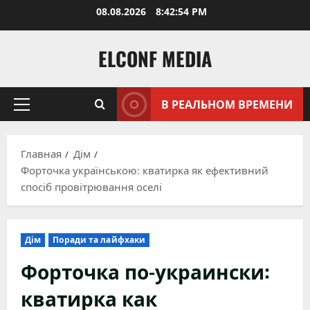
Перейти
08.08.2026
8:42:56 PM
к
содержимому
ELCONF MEDIA
В РЕАЛЬНОМ ВРЕМЕНИ
Основное
меню
Главная
Дім
Форточка українською: кватирка як ефективний
спосіб провітрювання оселі
Дім
Поради та лайфхаки
Форточка по-украински:
кватирка как