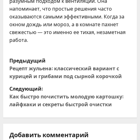
разумным подходом к вентиляции. Она
напоминает, что простые решения часто
оказываются самыми эффективными. Когда за
окном дождь или мороз, а в комнате пахнет
свежестью — это именно ее тихая, незаметная
работа.
Н
Предыдущий
а
Рецепт жульена: классический вариант с
курицей и грибами под сырной корочкой
в
Следующий:
и
Как быстро почистить молодую картошку:
лайфхаки и секреты быстрой очистки
г
а
ц
Добавить комментарий