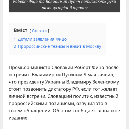
Роберт Фіцо та Володимир Путін потискають руки
після зустрічі 9 травня
Вміст
Сховати
1
Детали заявления Фицо
2
Пророссийские тезисы и визит в Москву
Премьер-министр Словакии Роберт Фицо после
встречи с Владимиром Путиным 9 мая заявил,
что президенту Украины Владимиру Зеленскому
стоит позвонить диктатору РФ, если тот желает
личной встречи. Словацкий политик, известный
пророссийскими позициями, озвучил это в
своем обращении. Об этом сообщает словацкое
издание.