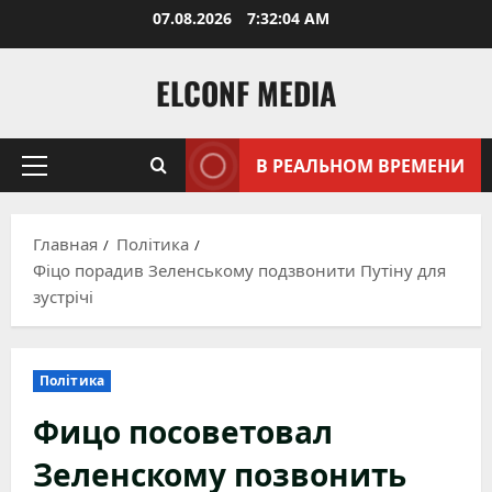
Перейти
07.08.2026
7:32:05 AM
к
содержимому
ELCONF MEDIA
В РЕАЛЬНОМ ВРЕМЕНИ
Основное
меню
Главная
Політика
Фіцо порадив Зеленському подзвонити Путіну для
зустрічі
Політика
Фицо посоветовал
Зеленскому позвонить