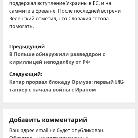
поддержал вступление Украины в ЕС, и на
саммите в Ереване. После последней встречи
Зеленский отметил, что Словакия готова
помогать.
Н
Предыдущий
а
В Польше обнаружили разведдрон с
кириллицей неподалёку от РФ
в
Следующий:
и
Катар прорвал блокаду Ормуза: первый LNG-
танкер с начала войны с Ираном
г
а
ц
Добавить комментарий
Ваш адрес email не будет опубликован.
и