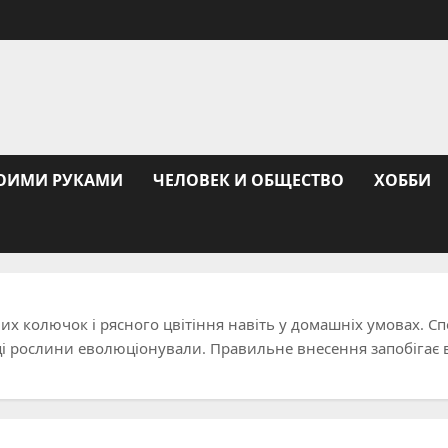
ОИМИ РУКАМИ
ЧЕЛОВЕК И ОБЩЕСТВО
ХОББИ
их колючок і рясного цвітіння навіть у домашніх умовах. С
е ці рослини еволюціонували. Правильне внесення запобігає 