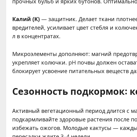
прочных бульб и ярких бутонов. Оптимальн
Калий (K)
— защитник. Делает ткани плотнее
вредителей, усиливает цвет стебля и колюч
л в концентратах.
Микроэлементы дополняют: магний предотвр
укрепляет колючки. pH почвы должен остават
блокирует усвоение питательных веществ д
Сезонность подкормок: ко
Активный вегетационный период длится с мар
подкармливайте здоровые растения после по
избежать ожогов. Молодые кактусы — каждые 
пересадки ждите 3–4 недели.