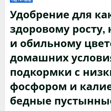
Сад та город
Удобрение для ка
здоровому росту,
и обильному цвет
домашних услови
подкормки с низк
фосфором и кали
бедные пустынные