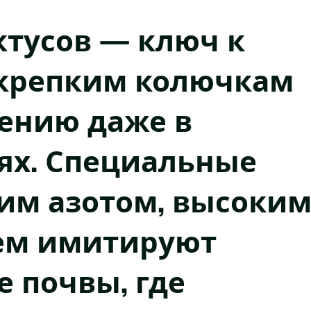
ктусов — ключ к
 крепким колючкам
ению даже в
ях. Специальные
им азотом, высоки
ем имитируют
 почвы, где