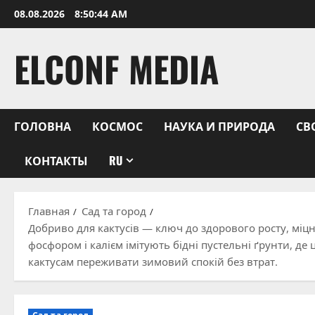
Перейти
08.08.2026
8:50:45 AM
к
содержимому
ELCONF MEDIA
ГОЛОВНА
КОСМОС
НАУКА И ПРИРОДА
СВ
КОНТАКТЫ
RU
Главная
Сад та город
Добриво для кактусів — ключ до здорового росту, міцн
фосфором і калієм імітують бідні пустельні ґрунти, д
кактусам переживати зимовий спокій без втрат.