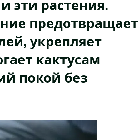
 эти растения.
ение предотвращает
лей, укрепляет
гает кактусам
й покой без