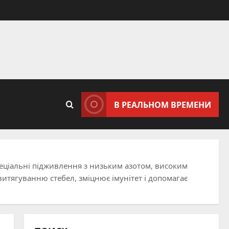
В РЕАЛЬНОМ ВРЕМЕНИ
пеціальні підживлення з низьким азотом, високим
витягуванню стебел, зміцнює імунітет і допомагає