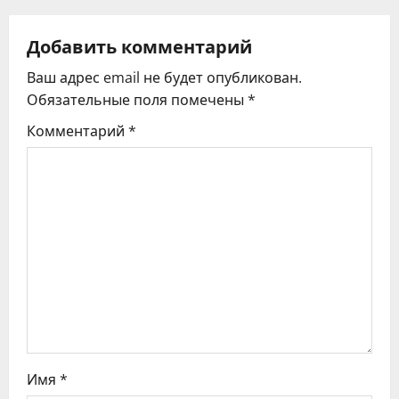
а
ц
Добавить комментарий
Ваш адрес email не будет опубликован.
и
Обязательные поля помечены
*
я
Комментарий
*
п
о
з
а
п
и
с
Имя
*