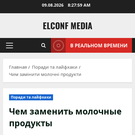
Перейти
09.08.2026
8:28:01 AM
к
содержимому
ELCONF MEDIA
В РЕАЛЬНОМ ВРЕМЕНИ
Основное
меню
Главная
Поради та лайфхаки
Чим замінити молочні продукти
Поради та лайфхаки
Чем заменить молочные
продукты