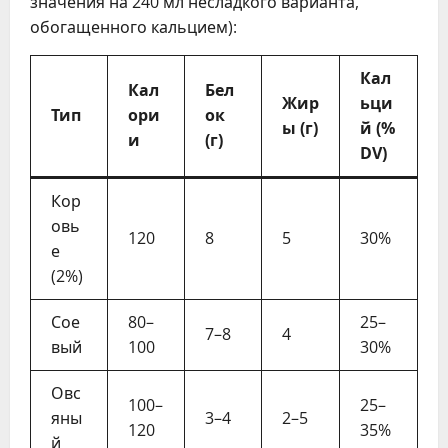
значения на 240 мл несладкого варианта,
обогащенного кальцием):
Кал
Кал
Бел
Жир
ьци
Тип
ори
ок
ы (г)
й (%
и
(г)
DV)
Кор
овь
120
8
5
30%
е
(2%)
Сое
80–
25–
7–8
4
вый
100
30%
Овс
100–
25–
яны
3–4
2–5
120
35%
й