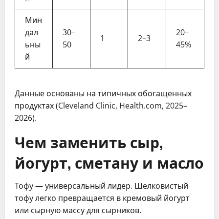
Мин
дал
30–
20–
1
2–3
ьны
50
45%
й
Данные основаны на типичных обогащенных
продуктах (Cleveland Clinic, Health.com, 2025–
2026).
Чем заменить сыр,
йогурт, сметану и масло
Тофу — универсальный лидер. Шелковистый
тофу легко превращается в кремовый йогурт
или сырную массу для сырников.