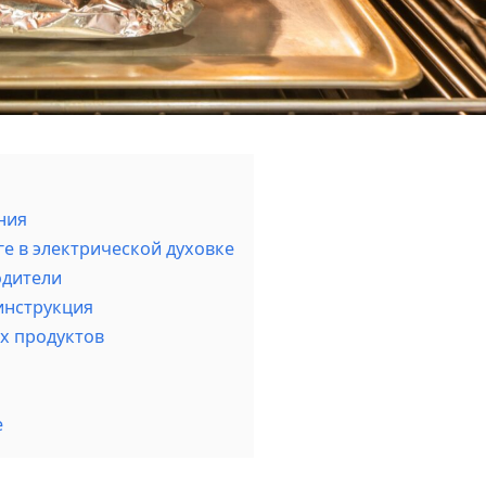
ния
е в электрической духовке
одители
инструкция
х продуктов
е