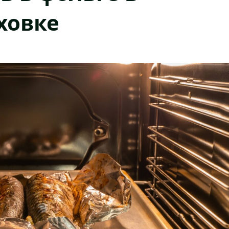
ховке