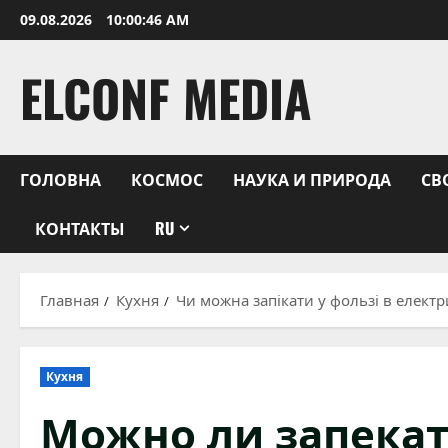
Перейти
09.08.2026
10:00:47 AM
к
содержимому
ELCONF MEDIA
ГОЛОВНА
КОСМОС
НАУКА И ПРИРОДА
СВ
КОНТАКТЫ
RU
Главная
Кухня
Чи можна запікати у фользі в електр
Кухня
Можно ли запекат