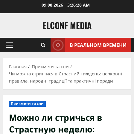
Перейти
09.08.2026
3:26:30 AM
к
содержимому
ELCONF MEDIA
В РЕАЛЬНОМ ВРЕМЕНИ
Основное
меню
Главная
Прикмети та сни
Чи можна стригтися в Страсний тиждень: церковні
правила, народні традиції та практичні поради
Прикмети та сни
Можно ли стричься в
Страстную неделю: