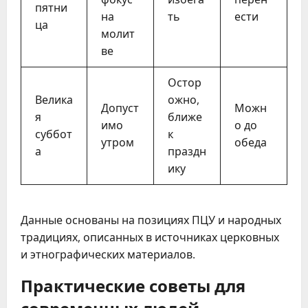
пятни
на
ть
ести
ца
молит
ве
Остор
Велика
ожно,
Допуст
Можн
я
ближе
имо
о до
суббот
к
утром
обеда
а
праздн
ику
Данные основаны на позициях ПЦУ и народных
традициях, описанных в источниках церковных
и этнографических материалов.
Практические советы для
современных людей