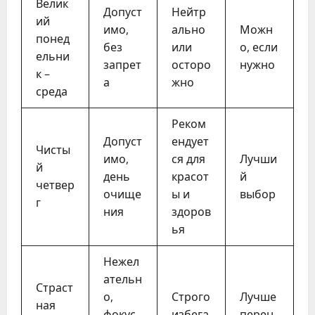
Велик
Допуст
Нейтр
ий
имо,
ально
Можн
понед
без
или
о, если
ельни
запрет
осторо
нужно
к –
а
жно
среда
Реком
Допуст
ендует
Чисты
имо,
ся для
Лучши
й
день
красот
й
четвер
очище
ы и
выбор
г
ния
здоров
ья
Нежел
ательн
Страст
о,
Строго
Лучше
ная
фокус
избега
перен