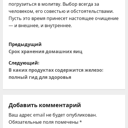
погрузиться в молитву. Выбор всегда за
человеком, его совестью и обстоятельствами.
Пусть это время принесет настоящее очищение
— и внешнее, и внутреннее.
Н
Предыдущий
а
Срок хранения домашних яиц
Следующий:
в
В каких продуктах содержится железо:
и
полный гид для здоровья
г
а
Добавить комментарий
ц
Ваш адрес email не будет опубликован.
Обязательные поля помечены
*
и