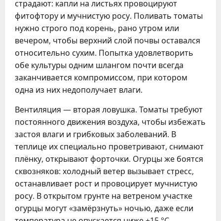
страдают: капли на листьях провоцируют
фитофтору и мучнистую росу. Поливать томаты
нужно строго под корень, рано утром или
вечером, чтобы верхний слой почвы оставался
относительно сухим. Попытка удовлетворить
обе культуры одним шлангом почти всегда
заканчивается компромиссом, при котором
одна из них недополучает влаги.
Вентиляция — вторая ловушка. Томаты требуют
постоянного движения воздуха, чтобы избежать
застоя влаги и грибковых заболеваний. В
теплице их специально проветривают, снимают
плёнку, открывают форточки. Огурцы же боятся
сквозняков: холодный ветер вызывает стресс,
останавливает рост и провоцирует мучнистую
росу. В открытом грунте на ветреном участке
огурцы могут «замёрзнуть» ночью, даже если
температура не опускается ниже +15 °C.