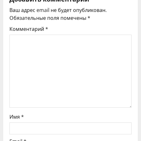
ц
Ваш адрес email не будет опубликован.
и
Обязательные поля помечены
*
я
Комментарий
*
п
о
з
а
п
и
с
Имя
*
я