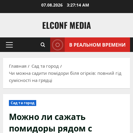
Перейти
07.08.2026
3:27:16 AM
к
содержимому
ELCONF MEDIA
В РЕАЛЬНОМ ВРЕМЕНИ
Основное
меню
Главная
Сад та город
Чи можна садити помідори біля огірків: повний гід
сумісності на грядці
Сад та город
Можно ли сажать
помидоры рядом с