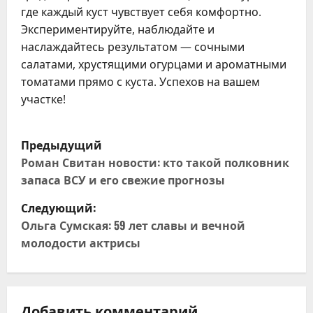
где каждый куст чувствует себя комфортно.
Экспериментируйте, наблюдайте и
наслаждайтесь результатом — сочными
салатами, хрустящими огурцами и ароматными
томатами прямо с куста. Успехов на вашем
участке!
Н
Предыдущий
а
Роман Свитан новости: кто такой полковник
запаса ВСУ и его свежие прогнозы
в
Следующий:
и
Ольга Сумская: 59 лет славы и вечной
молодости актрисы
г
а
Добавить комментарий