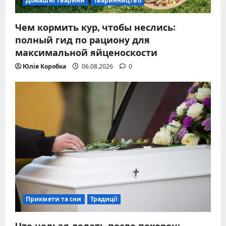
Домашні тварини
Тваринництво
Чем кормить кур, чтобы неслись:
полный гид по рациону для
максимальной яйценоскости
Юлія Коробка
06.08.2026
0
Прикмети та сни
Традиції
Что нельзя делать после похорон: