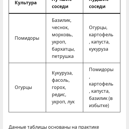
Культура
соседи
соседи
Базилик,
чеснок,
Огурцы,
морковь,
картофель
Помидоры
укроп,
, капуста,
бархатцы,
кукуруза
петрушка
Помидоры
Кукуруза,
,
фасоль,
картофель
Огурцы
горох,
, капуста,
редис,
базилик (в
укроп, лук
избытке)
Данные таблицы основаны на практике