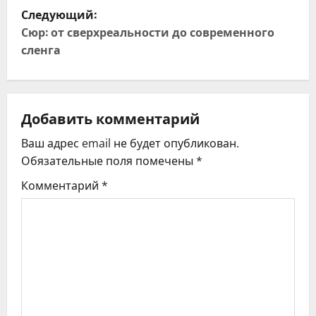
в
Следующий:
и
Сюр: от сверхреальности до современного
сленга
г
а
ц
Добавить комментарий
Ваш адрес email не будет опубликован.
и
Обязательные поля помечены
*
я
Комментарий
*
п
о
з
а