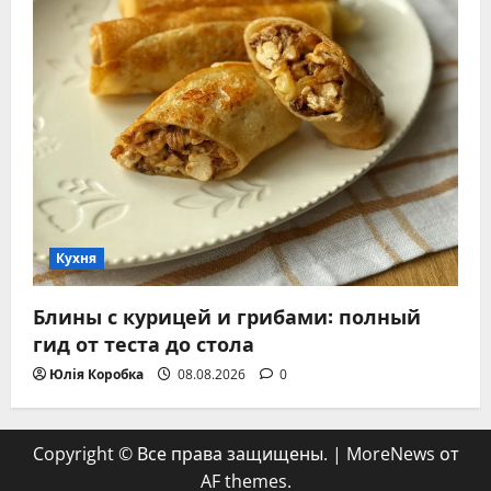
Кухня
Блины с курицей и грибами: полный
гид от теста до стола
Юлія Коробка
08.08.2026
0
Copyright © Все права защищены.
|
MoreNews
от
AF themes.