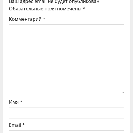
Ваш адрес email не будет опубликован.
и
Обязательные поля помечены
*
я
Комментарий
*
п
о
з
а
п
и
с
Имя
*
я
Email
*
м