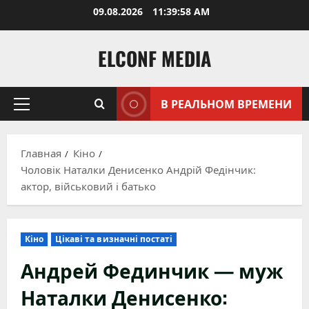
Перейти
09.08.2026
11:39:59 AM
к
содержимому
ELCONF MEDIA
В РЕАЛЬНОМ ВРЕМЕНИ
Основное
меню
Главная
Кіно
Чоловік Наталки Денисенко Андрій Федінчик:
актор, військовий і батько
Кіно
Цікаві та визначні постаті
Андрей Фединчик — муж
Наталки Денисенко: