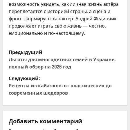
возможность увидеть, как личная жизнь актёра
переплетается с историей страны, а сцена и
фронт формируют характер. Андрей Фединчик
продолжает играть свою жизнь — честно,
эмоционально и по-настоящему.
Н
Предыдущий
а
Льготы для многодетных семей в Украине:
полный обзор на 2026 год
в
Следующий:
и
Рецепты из кабачков: от классических до
современных шедевров
г
а
ц
Добавить комментарий