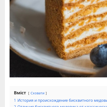
Вміст
Сховати
1
История и происхождение бисквитного медов
2
Отличия бисквитного медовика от классическ