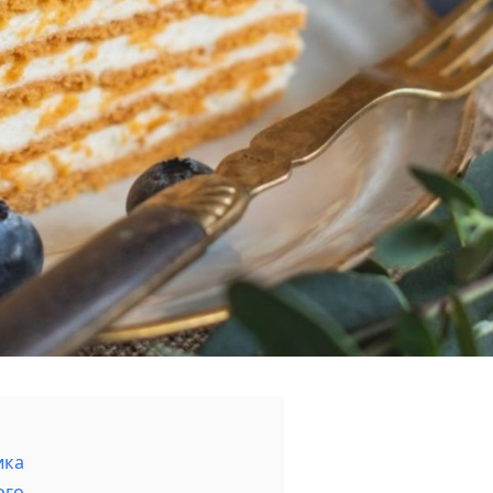
ика
ого