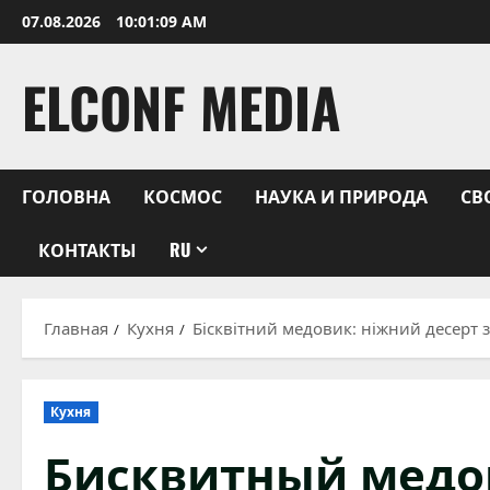
Перейти
07.08.2026
10:01:10 AM
к
содержимому
ELCONF MEDIA
ГОЛОВНА
КОСМОС
НАУКА И ПРИРОДА
СВ
КОНТАКТЫ
RU
Главная
Кухня
Бісквітний медовик: ніжний десерт
Кухня
Бисквитный медо