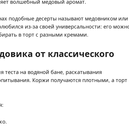
аняет волшебный медовый аромат.
анах подобные десерты называют медовником или
любился из-за своей универсальности: его можн
бирать в торт с разными кремами.
довика от классического
я теста на водяной бане, раскатывания
опитывания. Коржи получаются плотными, а торт
я:
ко.