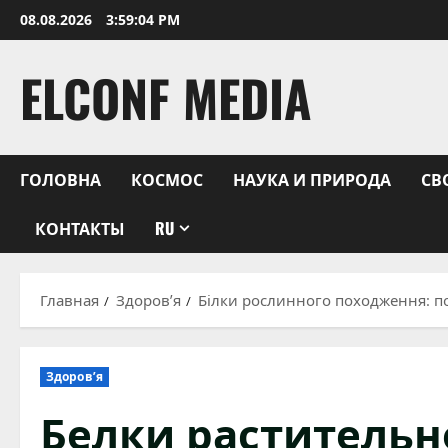
Перейти
08.08.2026
3:59:05 PM
к
содержимому
ELCONF MEDIA
ГОЛОВНА
КОСМОС
НАУКА И ПРИРОДА
СВ
КОНТАКТЫ
RU
Главная
Здоров’я
Білки рослинного походження: по
Здоров’я
Белки растительн