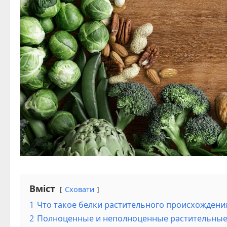
Вміст
Сховати
1
Что такое белки растительного происхождени
2
Полноценные и неполноценные растительные 