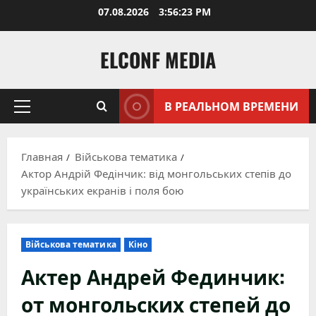
Перейти
07.08.2026
3:56:24 PM
к
содержимому
ELCONF MEDIA
В РЕАЛЬНОМ ВРЕМЕНИ
Основное
меню
Главная
Військова тематика
Актор Андрій Федінчик: від монгольських степів до
українських екранів і поля бою
Військова тематика
Кіно
Актер Андрей Фединчик:
от монгольских степей до