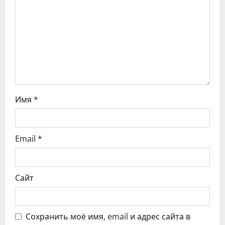
з
а
п
и
с
Имя
*
я
Email
*
м
Сайт
Сохранить моё имя, email и адрес сайта в