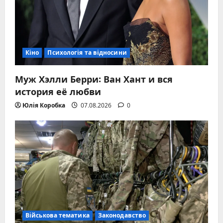
Кіно
Психологія та відносини
Муж Хэлли Берри: Ван Хант и вся
история её любви
Юлія Коробка
07.08.2026
0
Військова тематика
Законодавство