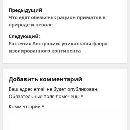
Н
Предыдущий
а
Что едят обезьяны: рацион приматов в
природе и неволе
в
Следующий:
и
Растения Австралии: уникальная флора
изолированного континента
г
а
ц
Добавить комментарий
Ваш адрес email не будет опубликован.
и
Обязательные поля помечены
*
я
Комментарий
*
п
о