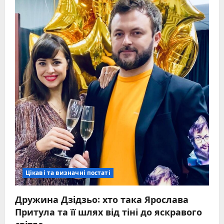
суми
та
деталі
Цікаві та визначні постаті
Дружина Дзідзьо: хто така Ярослава
Притула та її шлях від тіні до яскравого
світла