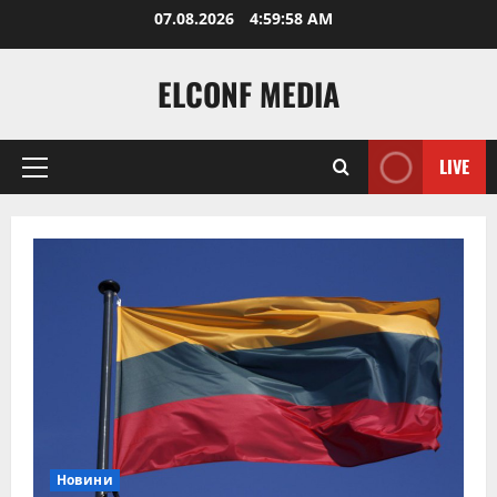
Skip
07.08.2026
5:00:00 AM
to
content
ELCONF MEDIA
LIVE
Primary
Menu
Новини