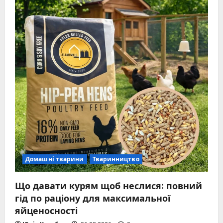
Домашні тварини
Тваринництво
Що давати курям щоб неслися: повний
гід по раціону для максимальної
яйценосності