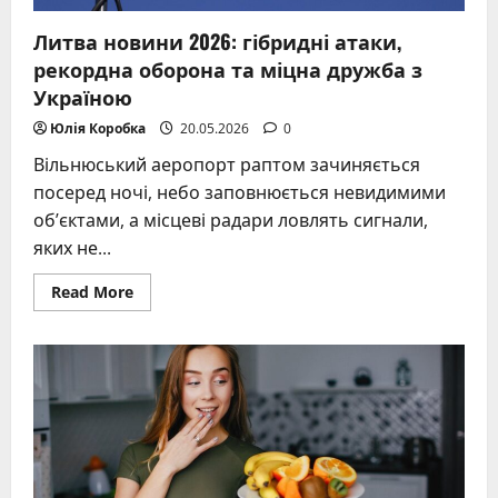
Литва новини 2026: гібридні атаки,
рекордна оборона та міцна дружба з
Україною
Юлія Коробка
20.05.2026
0
Вільнюський аеропорт раптом зачиняється
посеред ночі, небо заповнюється невидимими
об’єктами, а місцеві радари ловлять сигнали,
яких не...
Read
Read More
more
about
Литва
новини
2026:
гібридні
атаки,
рекордна
оборона
та
міцна
дружба
з