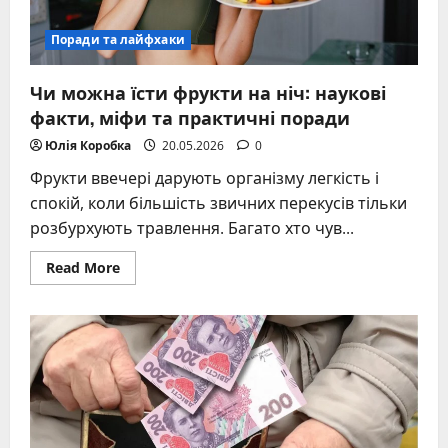
Україною
Поради та лайфхаки
Чи можна їсти фрукти на ніч: наукові
факти, міфи та практичні поради
Юлія Коробка
20.05.2026
0
Фрукти ввечері дарують організму легкість і
спокій, коли більшість звичних перекусів тільки
розбурхують травлення. Багато хто чув...
Read
Read More
more
about
Чи
можна
їсти
фрукти
на
ніч:
наукові
факти,
міфи
та