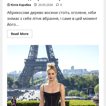
Юлія Коробка
20.05.2026
0
Абрикосове дерево восени стоїть оголене, ніби
знімає з себе літнє вбрання, і саме в цей момент
його...
Read
Read More
more
about
Обрізка
абрикоса
восени:
повний
посібник
для
рясного
врожаю