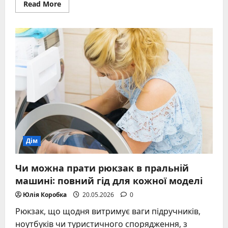
Read
Read More
more
about
Канада
та
Британія
синхронно
з
ЄС
ввели
санкції
проти
РФ
за
права
українських
дітей
Дім
Чи можна прати рюкзак в пральній
машині: повний гід для кожної моделі
Юлія Коробка
20.05.2026
0
Рюкзак, що щодня витримує ваги підручників,
ноутбуків чи туристичного спорядження, з