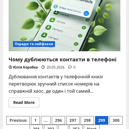
до
слави
Поради та лайфхаки
Чому дублюються контакти в телефоні
Юлія Коробка
20.05.2026
0
Дублювання контактів у телефонній книзі
перетворює зручний список номерів на
справжній хаос, де один і той самий...
Read
Read More
more
about
Чому
Posts
дублюються
Previous
1
…
296
297
298
299
300
контакти
в
301
302
…
352
Next