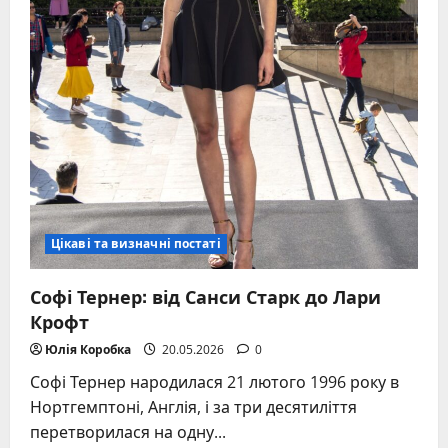
Цікаві та визначні постаті
Софі Тернер: від Санси Старк до Лари
Крофт
Юлія Коробка
20.05.2026
0
Софі Тернер народилася 21 лютого 1996 року в
Нортгемптоні, Англія, і за три десятиліття
перетворилася на одну...