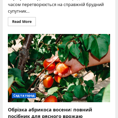
часом перетворюється на справжній брудний
супутник...
Read
Read More
more
about
Чи
можна
прати
рюкзак
в
пральній
машині:
повний
гід
для
кожної
моделі
Сад та город
Обрізка абрикоса восени: повний
посібник для рясного врожаю