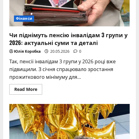
практичні
поради
Фінанси
Чи піднімуть пенсію інвалідам 3 групи у
2026: актуальні суми та деталі
Юлія Коробка
20.05.2026
0
Так, пенсії інвалідам 3 групи у 2026 році вже
підвищили. З січня спрацювало зростання
прожиткового мінімуму для...
Read
Read More
more
about
Чи
піднімуть
пенсію
інвалідам
3
групи
у
2026:
актуальні