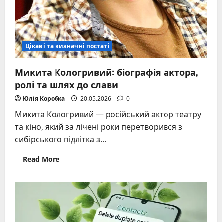
Цікаві та визначні постаті
Микита Кологривий: біографія актора,
ролі та шлях до слави
Юлія Коробка
20.05.2026
0
Микита Кологривий — російський актор театру
та кіно, який за лічені роки перетворився з
сибірського підлітка з...
Read
Read More
more
about
Микита
Кологривий:
біографія
актора,
ролі
та
шлях