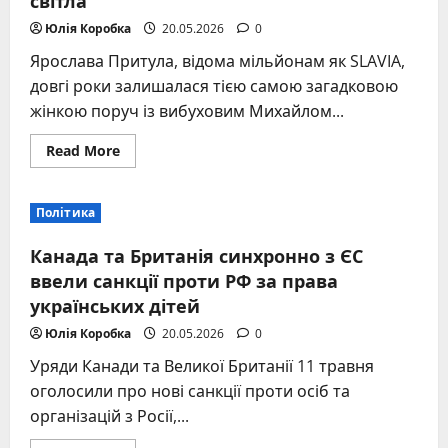
Юлія Коробка
20.05.2026
0
Ярослава Притула, відома мільйонам як SLAVIA,
довгі роки залишалася тією самою загадковою
жінкою поруч із вибуховим Михайлом...
Read
Read More
more
about
Дружина
Дзідзьо:
Політика
хто
така
Ярослава
Канада та Британія синхронно з ЄС
Притула
та
ввели санкції проти РФ за права
її
українських дітей
шлях
від
тіні
Юлія Коробка
20.05.2026
0
до
яскравого
Уряди Канади та Великої Британії 11 травня
світла
оголосили про нові санкції проти осіб та
організацій з Росії,...