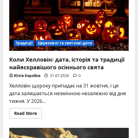
секрети
Традиції
Цервковні та святкові дати
Коли Хелловін: дата, історія та традиції
найяскравішого осіннього свята
Юлія Коробка
31.07.2026
0
Хелловін щороку припадає на 31 жовтня, і ця
дата залишається незмінною незалежно від дня
тижня. У 2026...
Read
Read More
more
about
Коли
Хелловін:
дата,