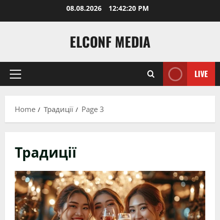
Skip
08.08.2026
12:42:21 PM
to
content
ELCONF MEDIA
LIVE
Primary
Menu
Home
Традиції
Page 3
Традиції