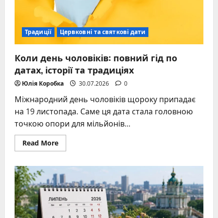
Традиції
Цервковні та святкові дати
Коли день чоловіків: повний гід по
датах, історії та традиціях
Юлія Коробка
30.07.2026
0
Міжнародний день чоловіків щороку припадає
на 19 листопада. Саме ця дата стала головною
точкою опори для мільйонів...
Read
Read More
more
about
Коли
день
чоловіків:
повний
гід
по
датах,
історії
та