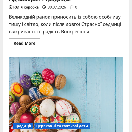
Юлія Коробка
30.07.2026
0
Великодній ранок приносить із собою особливу
тишу і світло, коли після довгої Страсної седмиці
відкривається радість Воскресіння....
Read
Read More
more
about
Що
не
можна
робити
на
Паску:
повний
гід
заборон
і
традицій
Традиції
Цервковні та святкові дати