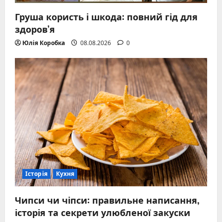
Груша користь і шкода: повний гід для
здоров’я
Юлія Коробка
08.08.2026
0
Історія
Кухня
Чипси чи чіпси: правильне написання,
історія та секрети улюбленої закуски