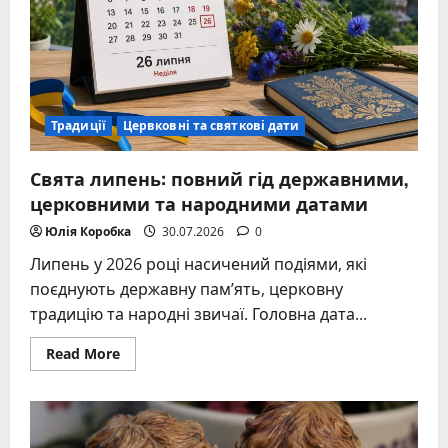
традиціях
Традиції
Цервковні та святкові дати
Свята липень: повний гід державними,
церковними та народними датами
Юлія Коробка
30.07.2026
0
Липень у 2026 році насичений подіями, які
поєднують державну пам’ять, церковну
традицію та народні звичаї. Головна дата...
Read
Read More
more
about
Свята
липень:
повний
гід