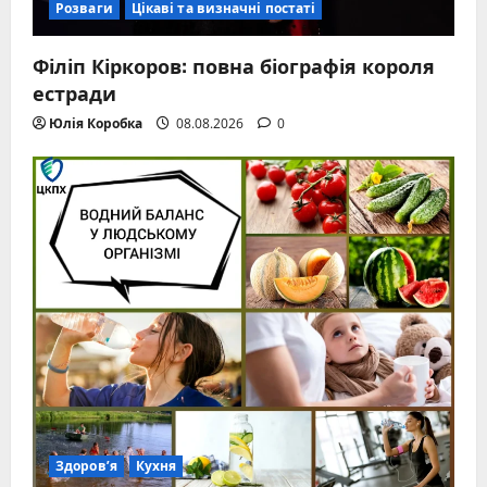
Розваги
Цікаві та визначні постаті
Філіп Кіркоров: повна біографія короля
естради
Юлія Коробка
08.08.2026
0
Здоров’я
Кухня