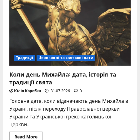
історія
та
традиції
найяскравішого
осіннього
свята
Традиції
Цервковні та святкові дати
Коли день Михайла: дата, історія та
традиції свята
Юлія Коробка
31.07.2026
0
Головна дата, коли відзначають день Михайла в
Україні, після переходу Православної церкви
України та Української греко-католицької
церкви...
Read
Read More