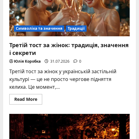
Символіка та значення
Традиції
Третій тост за жінок: традиція, значення
і секрети
Юлія Коробка
31.07.2026
0
Третій тост за жінок у українській застільній
культурі — це не просто чергове підняття
келиха. Це момент,...
Read
Read More
more
about
Третій
тост
за
жінок:
традиція,
значення
і