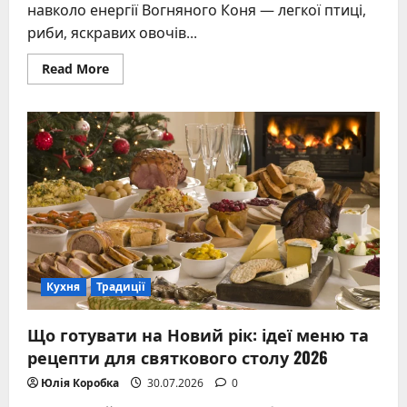
навколо енергії Вогняного Коня — легкої птиці,
риби, яскравих овочів...
Read
Read More
more
about
Що
готувати
на
новий
рік:
повний
гід
по
меню
2026
з
традиціями
та
сучасними
ідеями
Кухня
Традиції
Що готувати на Новий рік: ідеї меню та
рецепти для святкового столу 2026
Юлія Коробка
30.07.2026
0