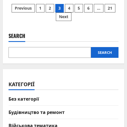
Привітання
Posts
з
Previous
1
2
3
4
5
6
…
21
іменинами:
як
Next
pagination
правильно
вітати
близьких
і
зберегти
SEARCH
традицію
SEARCH
КАТЕГОРІЇ
Без категорії
Будівництво та ремонт
Військова тематика