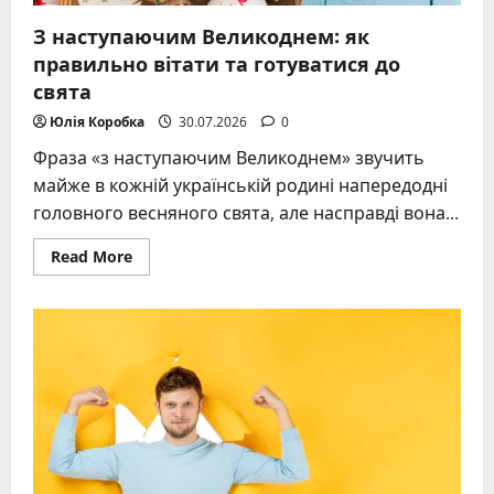
З наступаючим Великоднем: як
правильно вітати та готуватися до
свята
Юлія Коробка
30.07.2026
0
Фраза «з наступаючим Великоднем» звучить
майже в кожній українській родині напередодні
головного весняного свята, але насправді вона...
Read
Read More
more
about
З
наступаючим
Великоднем:
як
правильно
вітати
та
готуватися
до
свята