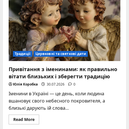
державними,
церковними
та
народними
датами
Традиції
Цервковні та святкові дати
Привітання з іменинами: як правильно
вітати близьких і зберегти традицію
Юлія Коробка
30.07.2026
0
Іменини в Україні — це день, коли людина
вшановує свого небесного покровителя, а
близькі дарують їй слова...
Read
Read More
more
about