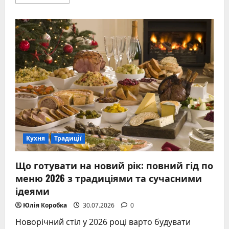
more
about
Коли
день
Михайла:
дата,
історія
та
традиції
свята
Кухня
Традиції
Що готувати на новий рік: повний гід по
меню 2026 з традиціями та сучасними
ідеями
Юлія Коробка
30.07.2026
0
Новорічний стіл у 2026 році варто будувати