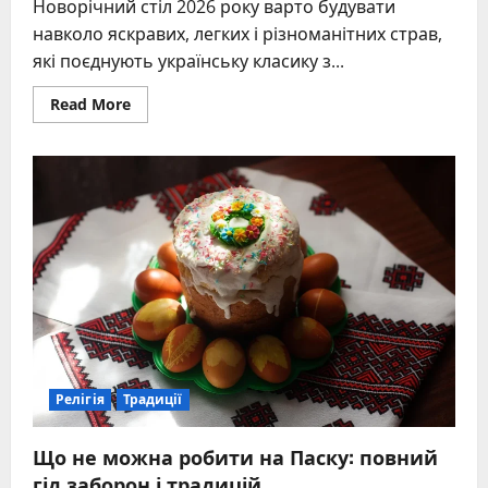
Новорічний стіл 2026 року варто будувати
навколо яскравих, легких і різноманітних страв,
які поєднують українську класику з...
Read
Read More
more
about
Що
готувати
на
Новий
рік:
ідеї
меню
та
рецепти
для
святкового
столу
2026
Релігія
Традиції
Що не можна робити на Паску: повний
гід заборон і традицій