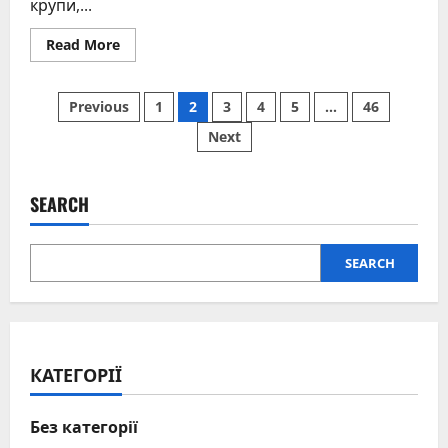
крупи,...
Read
Read More
more
about
Скільки
Posts
варити
Previous
1
2
3
4
5
…
46
пшеничну
кашу:
Next
pagination
повний
гід
із
секретами
SEARCH
SEARCH
КАТЕГОРІЇ
Без категорії