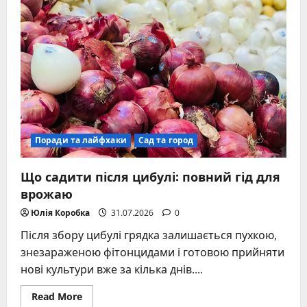
точні
грами
та
секрети
вимірювання
Поради та лайфхаки
Сад та город
Що садити після цибулі: повний гід для
врожаю
Юлія Коробка
31.07.2026
0
Після збору цибулі грядка залишається пухкою,
знезараженою фітонцидами і готовою прийняти
нові культури вже за кілька днів....
Read
Read More
more