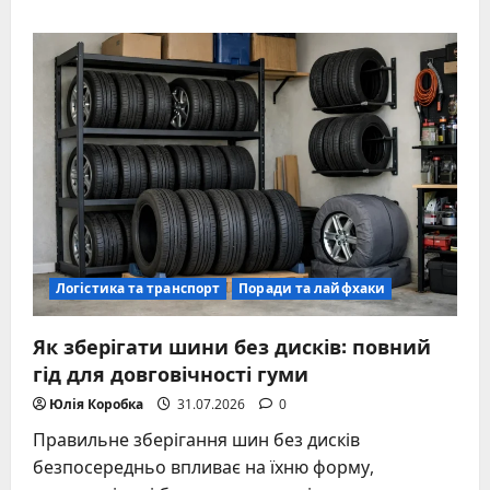
about
Чим
вивести
траву
з
джинсів:
ефективні
способи
та
секрети
Логістика та транспорт
Поради та лайфхаки
Як зберігати шини без дисків: повний
гід для довговічності гуми
Юлія Коробка
31.07.2026
0
Правильне зберігання шин без дисків
безпосередньо впливає на їхню форму,