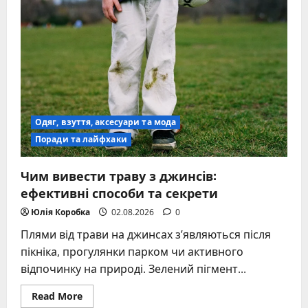
дівчинку:
повний
гід
з
порадами
2026
Одяг, взуття, аксесуари та мода
Поради та лайфхаки
Чим вивести траву з джинсів:
ефективні способи та секрети
Юлія Коробка
02.08.2026
0
Плями від трави на джинсах з’являються після
пікніка, прогулянки парком чи активного
відпочинку на природі. Зелений пігмент...
Read
Read More
more