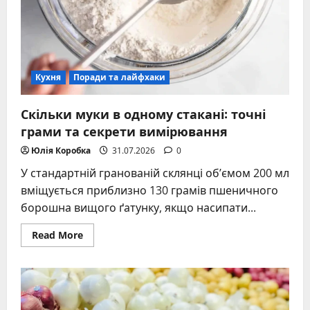
Кухня
Поради та лайфхаки
Скільки муки в одному стакані: точні
грами та секрети вимірювання
Юлія Коробка
31.07.2026
0
У стандартній гранованій склянці об’ємом 200 мл
вміщується приблизно 130 грамів пшеничного
борошна вищого ґатунку, якщо насипати...
Read
Read More
more
about
Скільки
муки
в
одному
стакані: