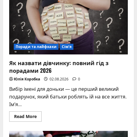
кожного
виду
Поради та лайфхаки
Сім’я
Як назвати дівчинку: повний гід з
порадами 2026
Юлія Коробка
02.08.2026
0
Вибір імені для доньки — це перший великий
подарунок, який батьки роблять їй на все життя.
Ім’я...
Read
Read More
more
about
Як
назвати