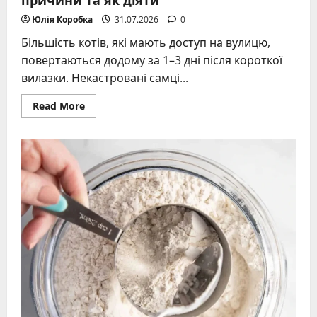
Юлія Коробка
31.07.2026
0
Більшість котів, які мають доступ на вулицю,
повертаються додому за 1–3 дні після короткої
вилазки. Некастровані самці...
Read
Read More
more
about
Скільки
днів
гуляє
кіт:
реальні
терміни,
причини
та
як
діяти