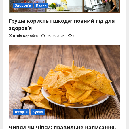
Здоров’я
Кухня
Груша користь і шкода: повний гід для
здоров’я
Юлія Коробка
08.08.2026
0
Історія
Кухня
Чипси чи чіпси: правильне написання,