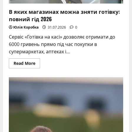
В яких магазинах можна зняти готівку:
повний гід 2026
Юлія Коробка
31.07.2026
0
Сервіс «Готівка на касі» дозволяє отримати до
6000 гривень прямо під час покупки в
супермаркетах, аптеках і...
Read
Read More
more
about
В
яких
магазинах
можна
зняти
готівку:
повний
гід
2026