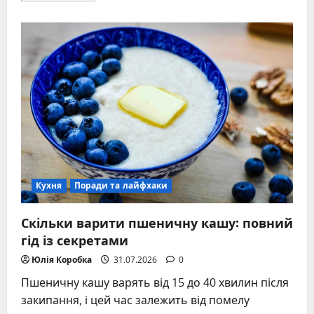
about
Що
садити
після
цибулі:
повний
гід
для
врожаю
Кухня
Поради та лайфхаки
Скільки варити пшеничну кашу: повний
гід із секретами
Юлія Коробка
31.07.2026
0
Пшеничну кашу варять від 15 до 40 хвилин після
закипання, і цей час залежить від помелу