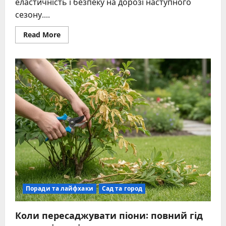
еластичність і безпеку на дорозі наступного
сезону....
Read
Read More
more
about
Як
зберігати
шини
без
дисків:
повний
гід
для
довговічності
гуми
Поради та лайфхаки
Сад та город
Коли пересаджувати піони: повний гід