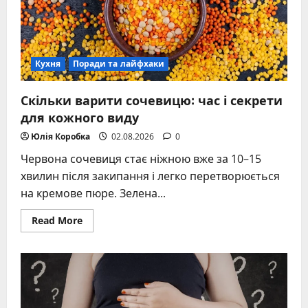
Кухня
Поради та лайфхаки
Скільки варити сочевицю: час і секрети
для кожного виду
Юлія Коробка
02.08.2026
0
Червона сочевиця стає ніжною вже за 10–15
хвилин після закипання і легко перетворюється
на кремове пюре. Зелена...
Read
Read More
more
about
Скільки
варити
сочевицю:
час
і
секрети
для