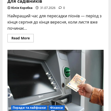
для садівників
Юлія Коробка
31.07.2026
0
Найкращий час для пересадки піонів — період з
кінця серпня до кінця вересня, коли листя вже
починає...
Read
Read More
more
about
Коли
пересаджувати
піони:
повний
гід
для
садівників
Поради та лайфхаки
Фінанси