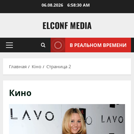
Перейти
06.08.2026
6:58:31 AM
к
содержимому
ELCONF MEDIA
В РЕАЛЬНОМ ВРЕМЕНИ
Основное
меню
Главная
Кіно
Страница 2
Кино