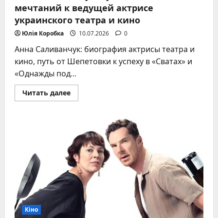
мечтаний к ведущей актрисе
украинского театра и кино
Юлія Коробка
10.07.2026
0
Анна Саливанчук: биография актрисы театра и
кино, путь от Шепетовки к успеху в «Сватах» и
«Однажды под...
Прочитать
Читать далее
больше
о
Анна
Саливанчук:
путь
от
шепетовских
мечтаний
к
ведущей
актрисе
украинского
театра
и
кино
Кіно