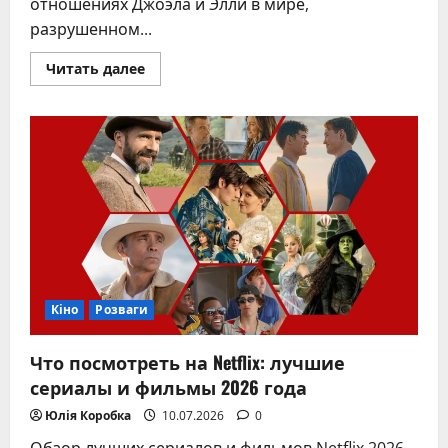
отношениях Джоэла и Элли в мире,
разрушенном...
Прочитать
Читать далее
больше
о
Последние
из
нас:
эпическая
адаптация
HBO
о
выживании
в
мире
грибного
апокалипсиса
Кіно
Розваги
Что посмотреть на Netflix: лучшие
сериалы и фильмы 2026 года
Юлія Коробка
10.07.2026
0
Обзор лучших сериалов и фильмов Netflix 2026