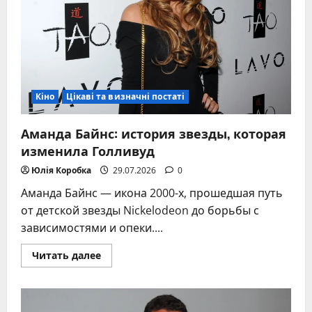
Кіно
Цікаві та визначні постаті
Аманда Байнс: история звезды, которая
изменила Голливуд
Юлія Коробка
29.07.2026
0
Аманда Байнс — икона 2000-х, прошедшая путь
от детской звезды Nickelodeon до борьбы с
зависимостями и опеки....
Прочитать
Читать далее
больше
о
Аманда
Байнс:
история