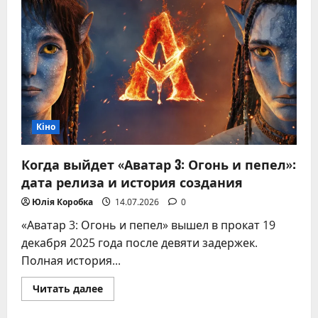
актёр,
модель
и
мужчина,
который
покорил
мир
Кіно
Когда выйдет «Аватар 3: Огонь и пепел»:
дата релиза и история создания
Юлія Коробка
14.07.2026
0
«Аватар 3: Огонь и пепел» вышел в прокат 19
декабря 2025 года после девяти задержек.
Полная история...
Прочитать
Читать далее
больше
о
Когда