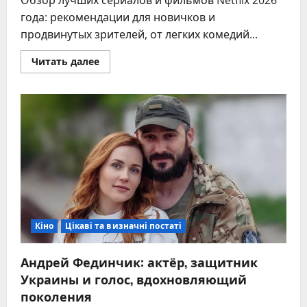
года: рекомендации для новичков и
продвинутых зрителей, от легких комедий...
Прочитать
Читать далее
больше
о
Что
посмотреть
на
Netflix:
лучшие
сериалы
и
фильмы
2026
года
Кіно
Цікаві та визначні постаті
Андрей Фединчик: актёр, защитник
Украины и голос, вдохновляющий
поколения