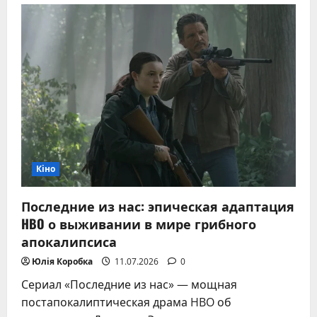
выйдет
«Аватар
3:
Огонь
и
пепел»:
дата
релиза
и
история
создания
Кіно
Последние из нас: эпическая адаптация
HBO о выживании в мире грибного
апокалипсиса
Юлія Коробка
11.07.2026
0
Сериал «Последние из нас» — мощная
постапокалиптическая драма HBO об