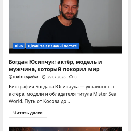
звезды,
которая
изменила
Голливуд
Кіно
Цікаві та визначні постаті
Богдан Юсипчук: актёр, модель и
мужчина, который покорил мир
Юлія Коробка
29.07.2026
0
Биография Богдана Юсипчука — украинского
актёра, модели и обладателя титула Mister Sea
World. Путь от Косова до...
Прочитать
Читать далее
больше
о
Богдан
Юсипчук: