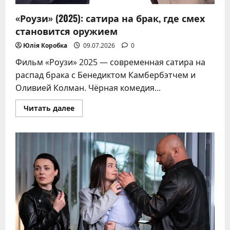
«Роузи» (2025): сатира на брак, где смех
становится оружием
Юлія Коробка
09.07.2026
0
Фильм «Роузи» 2025 — современная сатира на
распад брака с Бенедиктом Камбербэтчем и
Оливией Колман. Чёрная комедия...
Прочитать
Читать далее
больше
о
«Роузи»
(2025):
сатира
на
брак,
где
смех
становится
оружием