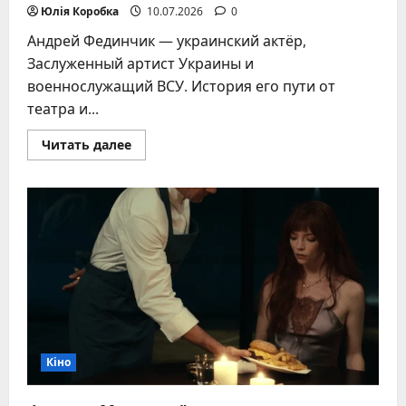
Юлія Коробка
10.07.2026
0
Андрей Фединчик — украинский актёр,
Заслуженный артист Украины и
военнослужащий ВСУ. История его пути от
театра и...
Прочитать
Читать далее
больше
о
Андрей
Фединчик:
актёр,
защитник
Украины
и
голос,
вдохновляющий
поколения
Кіно