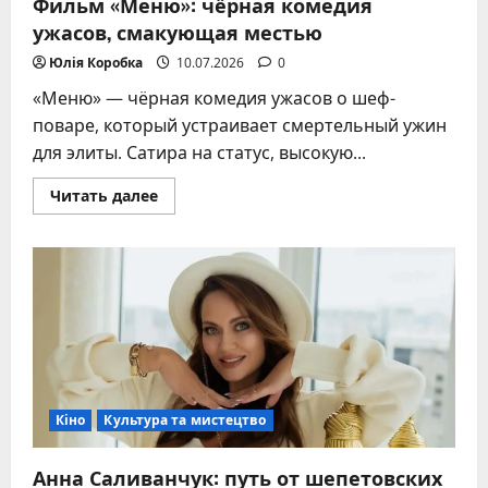
Фильм «Меню»: чёрная комедия
ужасов, смакующая местью
Юлія Коробка
10.07.2026
0
«Меню» — чёрная комедия ужасов о шеф-
поваре, который устраивает смертельный ужин
для элиты. Сатира на статус, высокую...
Прочитать
Читать далее
больше
о
Фильм
«Меню»:
чёрная
комедия
ужасов,
смакующая
местью
Кіно
Культура та мистецтво
Анна Саливанчук: путь от шепетовских