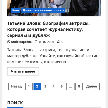
Кіно
Цікаві та визначні постаті
Татьяна Злова: биография актрисы,
которая сочетает журналистику,
сериалы и дубляж
Юлія Коробка
09.07.2026
0
Татьяна Злова — актриса, тележурналист и
мастер дубляжа. Узнайте, как случайный кастинг
изменил ее жизнь, о ключевых...
Прочитать
Читать далее
больше
о
Татьяна
Пагинация
Злова:
Назад
1
2
3
4
5
…
8
Далее
биография
актрисы,
записей
которая
сочетает
журналистику,
ПОИСК
сериалы