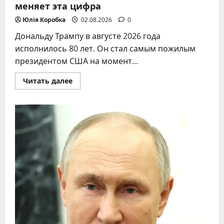
меняет эта цифра
Юлія Коробка
02.08.2026
0
Дональду Трампу в августе 2026 года
исполнилось 80 лет. Он стал самым пожилым
президентом США на момент...
Прочитать
Читать далее
больше
о
Возраст
Трампа:
сколько
лет
президенту
США
в
2026
году
и
что
меняет
эта
цифра