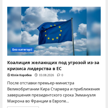
о
Сбитый
дрон
упал
на
пляж
под
Геленджиком:
шестеро
погибших
Без категорії
Коалиция желающих под угрозой из-за
кризиса лидерства в ЕС
Юлія Коробка
03.08.2026
0
После отставки премьер-министра
Великобритании Кира Стармера и приближения
завершения президентского срока Эммануэля
Макрона во Франции в Европе...