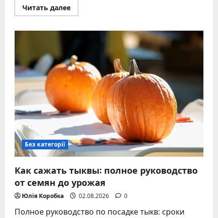
Прочитать
Читать далее
больше
о
Лесные
пожары
в
Европе
вышли
из-
под
контроля
Без категорії
Как сажать тыквы: полное руководство
от семян до урожая
Юлія Коробка
02.08.2026
0
Полное руководство по посадке тыкв: сроки