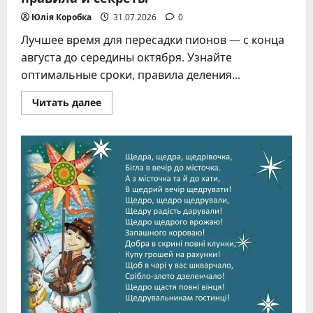
Юлія Коробка
31.07.2026
0
Лучшее время для пересадки пионов — с конца
августа до середины октября. Узнайте
оптимальные сроки, правила деления...
Прочитать
Читать далее
больше
о
Когда
пересаживать
пионы:
сроки,
правила
и
секреты