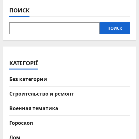
записей
причины
и
ПОИСК
быстрая
помощь
ПОИСК
КАТЕГОРІЇ
Без категории
Строительство и ремонт
Военная тематика
Гороскоп
Дом