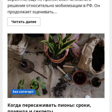
решения относительно мобилизации в РФ. Он
продолжает оценивать...
Прочитать
Читать далее
больше
о
Кремль
боится
бунтов:
Путин
готовит
жесткие
сценарии
мобилизации
Без категорії
Когда пересаживать пионы: сроки,
правила и секреты