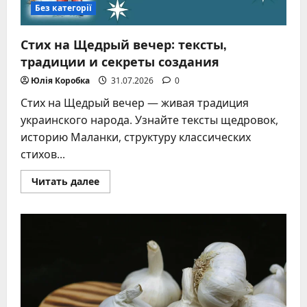
Без категорії
Стих на Щедрый вечер: тексты,
традиции и секреты создания
Юлія Коробка
31.07.2026
0
Стих на Щедрый вечер — живая традиция
украинского народа. Узнайте тексты щедровок,
историю Маланки, структуру классических
стихов...
Прочитать
Читать далее
больше
о
Стих
на
Щедрый
вечер:
тексты,
традиции
и
секреты
создания