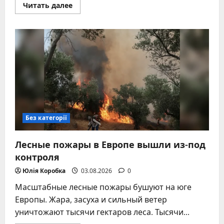
Прочитать
Читать далее
больше
о
Коалиция
желающих
под
угрозой
из-
за
кризиса
лидерства
в
ЕС
Без категорії
Лесные пожары в Европе вышли из-под
контроля
Юлія Коробка
03.08.2026
0
Масштабные лесные пожары бушуют на юге
Европы. Жара, засуха и сильный ветер
уничтожают тысячи гектаров леса. Тысячи...