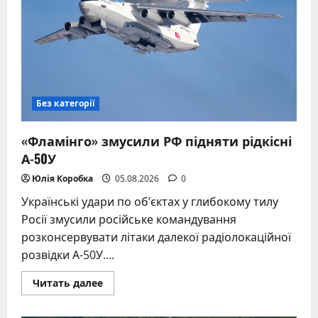
Без категорії
«Фламінго» змусили РФ підняти рідкісні
А-50У
Юлія Коробка
05.08.2026
0
Українські удари по об’єктах у глибокому тилу
Росії змусили російське командування
розконсервувати літаки далекої радіолокаційної
розвідки А-50У....
Прочитать
Читать далее
больше
о
«Фламінго»