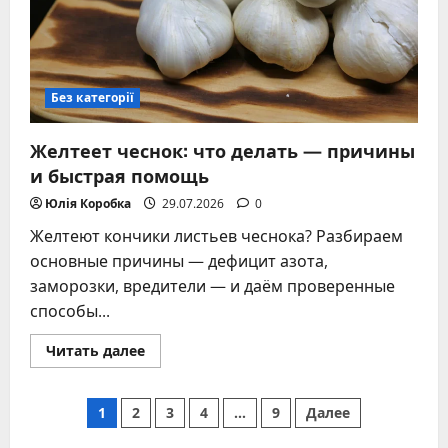
Без категорії
Желтеет чеснок: что делать — причины
и быстрая помощь
Юлія Коробка
29.07.2026
0
Желтеют кончики листьев чеснока? Разбираем
основные причины — дефицит азота,
заморозки, вредители — и даём проверенные
способы...
Прочитать
Читать далее
больше
о
Желтеет
Пагинация
чеснок:
1
2
3
4
…
9
Далее
что
делать
—