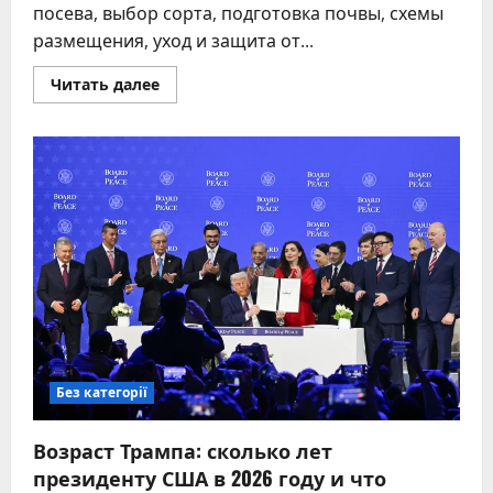
посева, выбор сорта, подготовка почвы, схемы
размещения, уход и защита от...
Прочитать
Читать далее
больше
о
Как
сажать
тыквы:
полное
руководство
от
семян
до
урожая
Без категорії
Возраст Трампа: сколько лет
президенту США в 2026 году и что