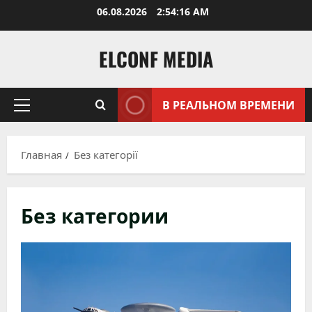
Перейти
06.08.2026
2:54:18 AM
к
содержимому
ELCONF MEDIA
В РЕАЛЬНОМ ВРЕМЕНИ
Основное
меню
Главная
Без категорії
Без категории