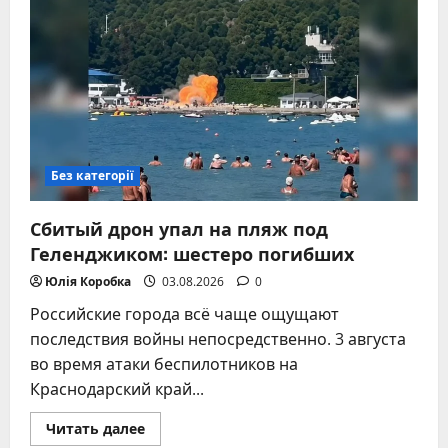
змусили
РФ
підняти
рідкісні
А-50У
Без категорії
Сбитый дрон упал на пляж под
Геленджиком: шестеро погибших
Юлія Коробка
03.08.2026
0
Российские города всё чаще ощущают
последствия войны непосредственно. 3 августа
во время атаки беспилотников на
Краснодарский край...
Прочитать
Читать далее
больше